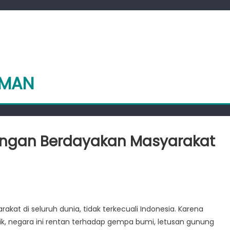
EMAN
ngan Berdayakan Masyarakat
gaimana
BD
at di seluruh dunia, tidak terkecuali Indonesia. Karena
ngkringan
fik, negara ini rentan terhadap gempa bumi, letusan gunung
rdayakan