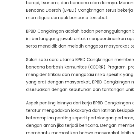
Ma
berapi, tsunami, dan bencana alam lainnya. Menan
Mit
Bencana Daerah (BPBD) Cangkringan terus bekerj
Be
memitigasi dampak bencana tersebut.
Al
BPBD Cangkringan adalah badan penanggulangan ben
ini bertanggung jawab untuk mengoordinasikan upa
serta mendidik dan melatih anggota masyarakat 
Salah satu cara utama BPBD Cangkringan memberd
bencana berbasis komunitas (CBDRR). Program-pro
mengidentifikasi dan mengatasi risiko spesifik yan
yang erat dengan masyarakat, BPBD Cangkringa
disesuaikan dengan kebutuhan dan tantangan unik 
Aspek penting lainnya dari kerja BPBD Cangkringan 
teratur mengadakan lokakarya dan latihan kesiap
keterampilan penting seperti pertolongan pertama
dengan aman jika terjadi bencana. Dengan membek
membantu memastikan bahwa masyarakat lebih si