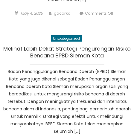
Posted
Author
on
May 4, 2026
gacorkali
Comments Off
on
Dalam
Menjalank
Tugas:
Uncategorized
Pahlawan
Tanpa
Melihat Lebih Dekat Strategi Pengurangan Risiko
Tanda
Bencana BPBD Sleman Kota
Jasa
BPBD
Badan Penanggulangan Bencana Daerah (BPBD) Sleman
Kabupate
Kota yang juga dikenal sebagai Badan Penanggulangan
Sleman
Bencana Daerah Kota Sleman merupakan organisasi yang
berdedikasi untuk mengurangi risiko bencana di daerah
tersebut. Dengan meningkatnya frekuensi dan intensitas
bencana alam di Indonesia, penting bagi pemerintah daerah
untuk memiliki strategi yang efektif untuk melindungi
masyarakatnya. BPBD Sleman Kota telah menerapkan
sejumlah […]