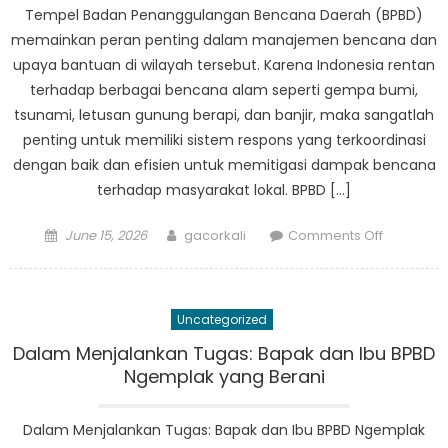
Sleman
Tempel Badan Penanggulangan Bencana Daerah (BPBD)
Kota
memainkan peran penting dalam manajemen bencana dan
upaya bantuan di wilayah tersebut. Karena Indonesia rentan
terhadap berbagai bencana alam seperti gempa bumi,
tsunami, letusan gunung berapi, dan banjir, maka sangatlah
penting untuk memiliki sistem respons yang terkoordinasi
dengan baik dan efisien untuk memitigasi dampak bencana
terhadap masyarakat lokal. BPBD […]
Posted
Author
on
June 15, 2026
gacorkali
Comments Off
on
Peran
Penting
BPBD
Uncategorized
Tempel
dalam
Dalam Menjalankan Tugas: Bapak dan Ibu BPBD
Penanggu
Ngemplak yang Berani
Bencana
dan
Dalam Menjalankan Tugas: Bapak dan Ibu BPBD Ngemplak
Upaya