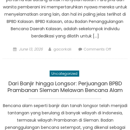
wanita pemberani ini mempertaruhkan nyawa mereka untuk
menyelamatkan orang lain, dan hal ini paling jelas terlihat di
BPBD Kalasan. BPBD Kalasan, atau Badan Penanggulangan
Bencana Daerah Kalasan, adalah sekelompok individu
berdedikasi yang dilatih untuk […]
Posted
Author
on
June 13, 2026
gacorkali
Comments Off
on
Dalam
Menjalan
Tugas:
Uncategorized
Pahlawan
Sehari-
Dari Banjir hingga Longsor: Perjuangan BPBD
hari
Prambanan Sleman Melawan Bencana Alam
BPBD
Kalasan
Bencana alam seperti banjir dan tanah longsor telah menjadi
tantangan yang berulang di banyak wilayah di Indonesia,
termasuk wilayah Prambanan di Sleman. Badan
penanggulangan bencana setempat, yang dikenal sebagai