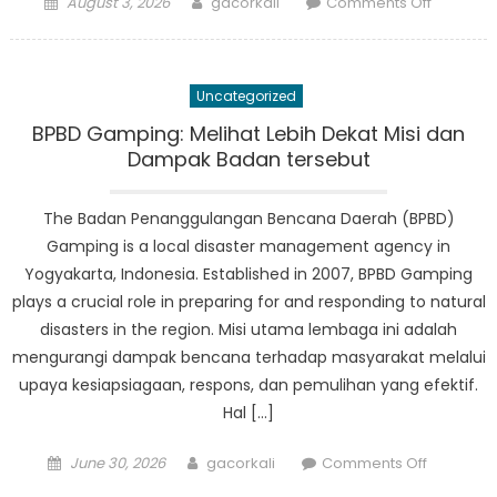
Posted
Author
on
August 3, 2026
gacorkali
Comments Off
on
Korupsi,
Kuliner,
dan
Uncategorized
Olahraga
Agenda
BPBD Gamping: Melihat Lebih Dekat Misi dan
Tersemb
Dampak Badan tersebut
Piala
Dunia
The Badan Penanggulangan Bencana Daerah (BPBD)
di
Gamping is a local disaster management agency in
Indonesi
Yogyakarta, Indonesia. Established in 2007, BPBD Gamping
plays a crucial role in preparing for and responding to natural
disasters in the region. Misi utama lembaga ini adalah
mengurangi dampak bencana terhadap masyarakat melalui
upaya kesiapsiagaan, respons, dan pemulihan yang efektif.
Hal […]
Posted
Author
on
June 30, 2026
gacorkali
Comments Off
on
BPBD