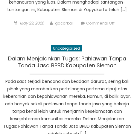
kehancuran yang luas. Dalam menghadapi tantangan-
tantangan ini, Kabupaten Sleman di Yogyakarta telah […]
Posted
Author
on
May 29, 2026
gacorkali
Comments Off
on
Kabupate
Sleman
Tetapkan
Uncategorized
Standar
Penanggu
Dalam Menjalankan Tugas: Pahlawan Tanpa
Bencana
Tanda Jasa BPBD Kabupaten Sleman
di
Indonesia
Pada saat terjadi bencana dan keadaan darurat, sering kali
pihak yang memberikan pertolongan pertama dipuji atas
keberanian dan kepahlawanan mereka. Namun, di balik layar,
ada banyak sekali pahlawan tanpa tanda jasa yang bekerja
tanpa kenal lelah untuk menjamin keselamatan dan
kesejahteraan komunitas mereka. Dalam Menjalankan
Tugas: Pahlawan Tanpa Tanda Jasa BPBD Kabupaten Sleman
adalah sebuah […]