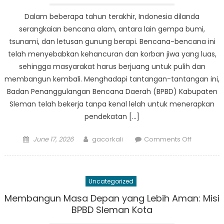
Teknologi
Dalam beberapa tahun terakhir, Indonesia dilanda
Baru
serangkaian bencana alam, antara lain gempa bumi,
tsunami, dan letusan gunung berapi. Bencana-bencana ini
telah menyebabkan kehancuran dan korban jiwa yang luas,
sehingga masyarakat harus berjuang untuk pulih dan
membangun kembali. Menghadapi tantangan-tantangan ini,
Badan Penanggulangan Bencana Daerah (BPBD) Kabupaten
Sleman telah bekerja tanpa kenal lelah untuk menerapkan
pendekatan […]
Posted
Author
on
June 17, 2026
gacorkali
Comments Off
on
Building
Back
Better:
Uncategorized
Upaya
BPBD
Membangun Masa Depan yang Lebih Aman: Misi
Kabupate
BPBD Sleman Kota
Sleman