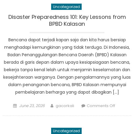
BPBD
Uncategorized
Ngempla
Memperba
Disaster Preparedness 101: Key Lessons from
Strategi
BPBD Kalasan
Penangg
Bencana
Bencana dapat terjadi kapan saja dan kita harus bersiap
menghadapi kemungkinan yang tidak terduga. Di Indonesia,
Badan Penanggulangan Bencana Daerah (BPBD) Kalasan
berada di garis depan dalam upaya kesiapsiagaan bencana,
bekerja tanpa kenal lelah untuk menjamin keselamatan dan
kesejahteraan warganya. Dengan pengalamannya yang luas
dalam penanganan bencana, BPBD Kalasan mempunyai
pembelajaran berharga yang dapat dibagikan […]
Posted
Author
on
June 23, 2026
gacorkali
Comments Off
on
Disaster
Prepared
101:
Uncategorized
Key