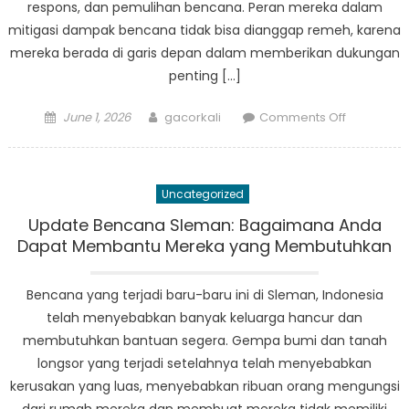
respons, dan pemulihan bencana. Peran mereka dalam
mitigasi dampak bencana tidak bisa dianggap remeh, karena
mereka berada di garis depan dalam memberikan dukungan
penting […]
Posted
Author
on
June 1, 2026
gacorkali
Comments Off
on
Peran
Penting
BPBD
Uncategorized
Gamping
dalam
Update Bencana Sleman: Bagaimana Anda
Upaya
Dapat Membantu Mereka yang Membutuhkan
Penanggu
Bencana
Bencana yang terjadi baru-baru ini di Sleman, Indonesia
telah menyebabkan banyak keluarga hancur dan
membutuhkan bantuan segera. Gempa bumi dan tanah
longsor yang terjadi setelahnya telah menyebabkan
kerusakan yang luas, menyebabkan ribuan orang mengungsi