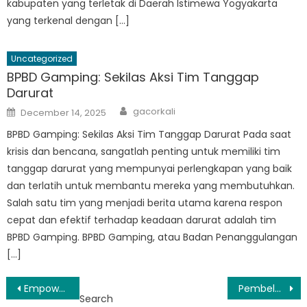
kabupaten yang terletak di Daerah Istimewa Yogyakarta
yang terkenal dengan […]
Uncategorized
BPBD Gamping: Sekilas Aksi Tim Tanggap
Darurat
Author
Posted
gacorkali
December 14, 2025
on
BPBD Gamping: Sekilas Aksi Tim Tanggap Darurat Pada saat
krisis dan bencana, sangatlah penting untuk memiliki tim
tanggap darurat yang mempunyai perlengkapan yang baik
dan terlatih untuk membantu mereka yang membutuhkan.
Salah satu tim yang menjadi berita utama karena respon
cepat dan efektif terhadap keadaan darurat adalah tim
BPBD Gamping. BPBD Gamping, atau Badan Penanggulangan
[…]
Post
Empowering Communities: BPBD Prambanan Sleman’s Approach to Disaster Preparedness
Pembelajaran: Bagaimana BPBD Ngemplak Memperbaiki Strategi Penanggulangan Bencana
Search