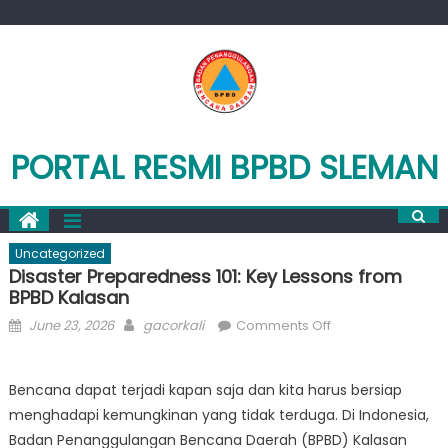
Skip
to
content
PORTAL RESMI BPBD SLEMAN
Uncategorized
Disaster Preparedness 101: Key Lessons from
BPBD Kalasan
Posted
Author
on
June 23, 2026
gacorkali
Comments Off
on
Disaster
Preparedness
Bencana dapat terjadi kapan saja dan kita harus bersiap
101:
menghadapi kemungkinan yang tidak terduga. Di Indonesia,
Key
Lessons
Badan Penanggulangan Bencana Daerah (BPBD) Kalasan