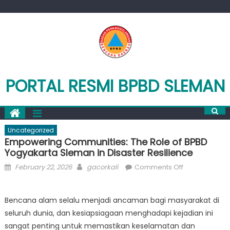
Skip
to
content
PORTAL RESMI BPBD SLEMAN
Uncategorized
Empowering Communities: The Role of BPBD
Yogyakarta Sleman in Disaster Resilience
Posted
Author
on
February 22, 2026
gacorkali
Comments Off
on
Empowering
Communities:
Bencana alam selalu menjadi ancaman bagi masyarakat di
The
seluruh dunia, dan kesiapsiagaan menghadapi kejadian ini
Role
of
sangat penting untuk memastikan keselamatan dan