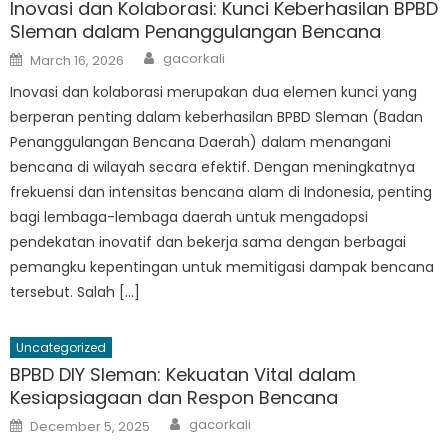
Inovasi dan Kolaborasi: Kunci Keberhasilan BPBD
Sleman dalam Penanggulangan Bencana
Author
Posted
gacorkali
March 16, 2026
on
Inovasi dan kolaborasi merupakan dua elemen kunci yang
berperan penting dalam keberhasilan BPBD Sleman (Badan
Penanggulangan Bencana Daerah) dalam menangani
bencana di wilayah secara efektif. Dengan meningkatnya
frekuensi dan intensitas bencana alam di Indonesia, penting
bagi lembaga-lembaga daerah untuk mengadopsi
pendekatan inovatif dan bekerja sama dengan berbagai
pemangku kepentingan untuk memitigasi dampak bencana
tersebut. Salah […]
Uncategorized
BPBD DIY Sleman: Kekuatan Vital dalam
Kesiapsiagaan dan Respon Bencana
Author
Posted
gacorkali
December 5, 2025
on