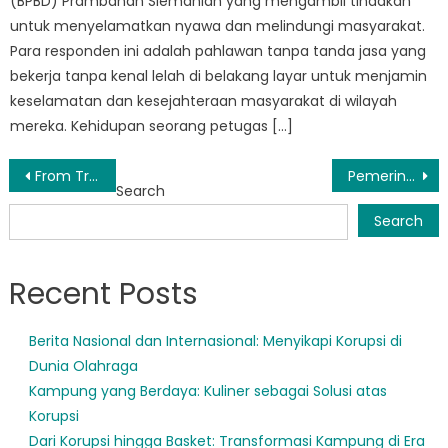
(BPBD) Prambanan Slemanlah yang mengambil tindakan
untuk menyelamatkan nyawa dan melindungi masyarakat.
Para responden ini adalah pahlawan tanpa tanda jasa yang
bekerja tanpa kenal lelah di belakang layar untuk menjamin
keselamatan dan kesejahteraan masyarakat di wilayah
mereka. Kehidupan seorang petugas […]
Post
From Training to Action: Peran BPBD DIY Sleman dalam Penanggulangan Bencana
Pemerintah Sleman mengeluarkan peringatan ketika bencana alam mengancam
Search
navigation
Search
Recent Posts
Berita Nasional dan Internasional: Menyikapi Korupsi di
Dunia Olahraga
Kampung yang Berdaya: Kuliner sebagai Solusi atas
Korupsi
Dari Korupsi hingga Basket: Transformasi Kampung di Era