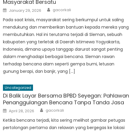
Masyarakat Bersatu
Author
Posted
gacorkali
January 29, 2026
on
Pada saat krisis, masyarakat sering berkumpul untuk saling
mendukung dan memberikan bantuan kepada mereka yang
membutuhkan. Hal ini terutama terjadi di Sleman, sebuah
kabupaten yang terletak di Daerah Istimewa Yogyakarta,
Indonesia, dimana upaya tanggap darurat sangat penting
dalam menghadapi berbagai bencana. Sleman rawan
terhadap bencana alam seperti gempa bumi, letusan
gunung berapi, dan banjir, yang […]
Uncategorized
Di Balik Layar Bersama BPBD Seyegan: Pahlawan
Penanggulangan Bencana Tanpa Tanda Jasa
Author
Posted
gacorkali
April 28, 2026
on
Ketika bencana terjadi, kita sering melihat gambar petugas
pertolongan pertama dan relawan yang bergegas ke lokasi