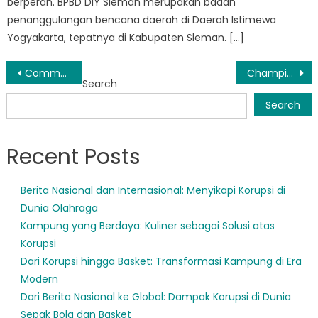
berperan. BPBD DIY Sleman merupakan badan
penanggulangan bencana daerah di Daerah Istimewa
Yogyakarta, tepatnya di Kabupaten Sleman. […]
Post
Community Resilience: How BPBD Sleman Kota Is Empowering Residents
Championing Safety: BPBD Kabupaten Sleman’s Efforts in Disaster Risk Reduction
Search
navigation
Search
Recent Posts
Berita Nasional dan Internasional: Menyikapi Korupsi di
Dunia Olahraga
Kampung yang Berdaya: Kuliner sebagai Solusi atas
Korupsi
Dari Korupsi hingga Basket: Transformasi Kampung di Era
Modern
Dari Berita Nasional ke Global: Dampak Korupsi di Dunia
Sepak Bola dan Basket