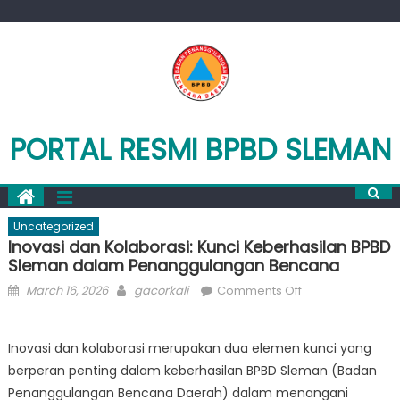
Skip
to
content
PORTAL RESMI BPBD SLEMAN
Uncategorized
Inovasi dan Kolaborasi: Kunci Keberhasilan BPBD
Sleman dalam Penanggulangan Bencana
Posted
Author
on
March 16, 2026
gacorkali
Comments Off
on
Inovasi
dan
Inovasi dan kolaborasi merupakan dua elemen kunci yang
Kolaborasi:
berperan penting dalam keberhasilan BPBD Sleman (Badan
Kunci
Keberhasilan
Penanggulangan Bencana Daerah) dalam menangani