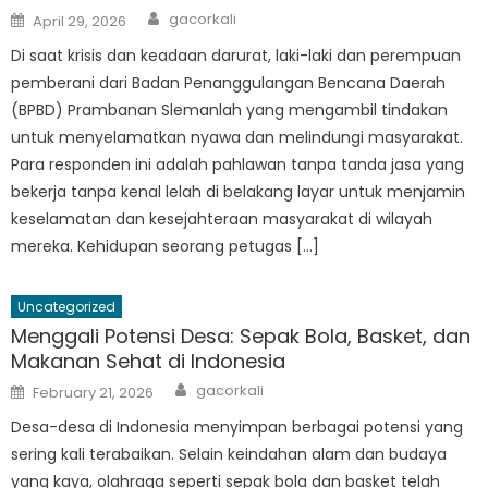
Author
Posted
gacorkali
April 29, 2026
on
Di saat krisis dan keadaan darurat, laki-laki dan perempuan
pemberani dari Badan Penanggulangan Bencana Daerah
(BPBD) Prambanan Slemanlah yang mengambil tindakan
untuk menyelamatkan nyawa dan melindungi masyarakat.
Para responden ini adalah pahlawan tanpa tanda jasa yang
bekerja tanpa kenal lelah di belakang layar untuk menjamin
keselamatan dan kesejahteraan masyarakat di wilayah
mereka. Kehidupan seorang petugas […]
Uncategorized
Menggali Potensi Desa: Sepak Bola, Basket, dan
Makanan Sehat di Indonesia
Author
Posted
gacorkali
February 21, 2026
on
Desa-desa di Indonesia menyimpan berbagai potensi yang
sering kali terabaikan. Selain keindahan alam dan budaya
yang kaya, olahraga seperti sepak bola dan basket telah