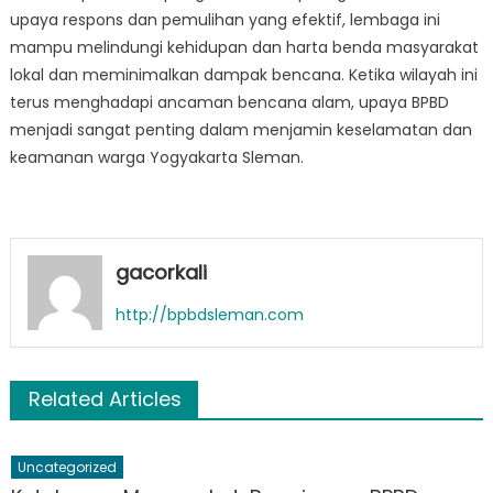
upaya respons dan pemulihan yang efektif, lembaga ini
mampu melindungi kehidupan dan harta benda masyarakat
lokal dan meminimalkan dampak bencana. Ketika wilayah ini
terus menghadapi ancaman bencana alam, upaya BPBD
menjadi sangat penting dalam menjamin keselamatan dan
keamanan warga Yogyakarta Sleman.
gacorkali
http://bpbdsleman.com
Related Articles
Uncategorized