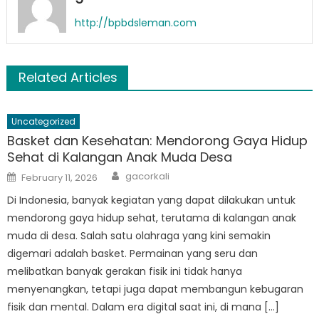
http://bpbdsleman.com
Related Articles
Uncategorized
Basket dan Kesehatan: Mendorong Gaya Hidup
Sehat di Kalangan Anak Muda Desa
Author
Posted
gacorkali
February 11, 2026
on
Di Indonesia, banyak kegiatan yang dapat dilakukan untuk
mendorong gaya hidup sehat, terutama di kalangan anak
muda di desa. Salah satu olahraga yang kini semakin
digemari adalah basket. Permainan yang seru dan
melibatkan banyak gerakan fisik ini tidak hanya
menyenangkan, tetapi juga dapat membangun kebugaran
fisik dan mental. Dalam era digital saat ini, di mana […]