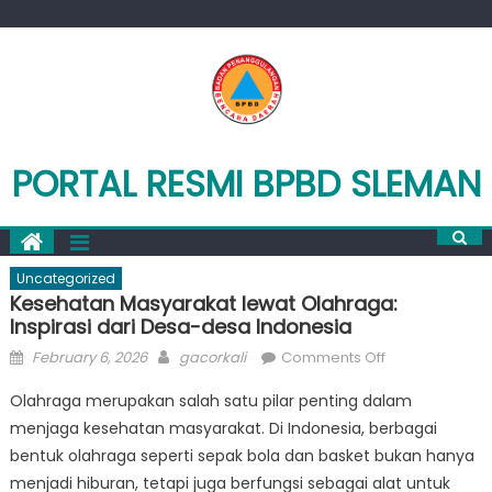
Skip
to
content
PORTAL RESMI BPBD SLEMAN
Uncategorized
Kesehatan Masyarakat lewat Olahraga:
Inspirasi dari Desa-desa Indonesia
Posted
Author
on
February 6, 2026
gacorkali
Comments Off
on
Kesehatan
Olahraga merupakan salah satu pilar penting dalam
Masyarakat
menjaga kesehatan masyarakat. Di Indonesia, berbagai
lewat
bentuk olahraga seperti sepak bola dan basket bukan hanya
Olahraga:
Inspirasi
menjadi hiburan, tetapi juga berfungsi sebagai alat untuk