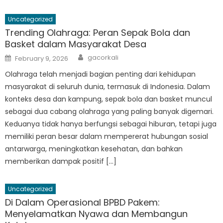
Uncategorized
Trending Olahraga: Peran Sepak Bola dan
Basket dalam Masyarakat Desa
Author
Posted
gacorkali
February 9, 2026
on
Olahraga telah menjadi bagian penting dari kehidupan
masyarakat di seluruh dunia, termasuk di Indonesia. Dalam
konteks desa dan kampung, sepak bola dan basket muncul
sebagai dua cabang olahraga yang paling banyak digemari.
Keduanya tidak hanya berfungsi sebagai hiburan, tetapi juga
memiliki peran besar dalam mempererat hubungan sosial
antarwarga, meningkatkan kesehatan, dan bahkan
memberikan dampak positif […]
Uncategorized
Di Dalam Operasional BPBD Pakem:
Menyelamatkan Nyawa dan Membangun