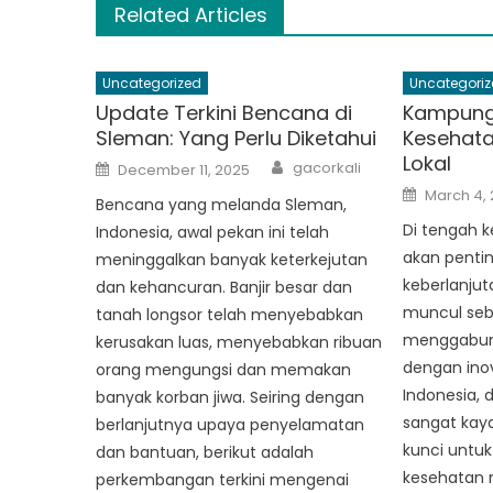
Related Articles
Uncategorized
Uncategoriz
Update Terkini Bencana di
Kampung 
Sleman: Yang Perlu Diketahui
Kesehata
Lokal
Author
Posted
gacorkali
December 11, 2025
on
Posted
March 4,
Bencana yang melanda Sleman,
on
Di tengah 
Indonesia, awal pekan ini telah
akan penti
meninggalkan banyak keterkejutan
keberlanjut
dan kehancuran. Banjir besar dan
muncul seba
tanah longsor telah menyebabkan
menggabung
kerusakan luas, menyebabkan ribuan
dengan inov
orang mengungsi dan memakan
Indonesia, 
banyak korban jiwa. Seiring dengan
sangat kaya
berlanjutnya upaya penyelamatan
kunci untuk
dan bantuan, berikut adalah
kesehatan 
perkembangan terkini mengenai