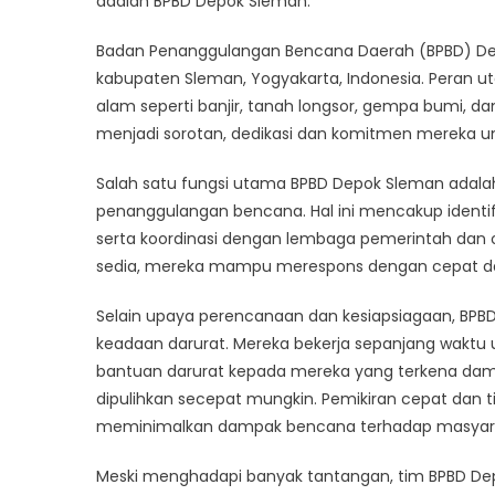
adalah BPBD Depok Sleman.
Depo
Slem
Badan Penanggulangan Bencana Daerah (BPBD) De
kabupaten Sleman, Yogyakarta, Indonesia. Pera
alam seperti banjir, tanah longsor, gempa bumi, da
menjadi sorotan, dedikasi dan komitmen mereka u
Salah satu fungsi utama BPBD Depok Sleman adal
penanggulangan bencana. Hal ini mencakup identifi
serta koordinasi dengan lembaga pemerintah dan or
sedia, mereka mampu merespons dengan cepat dan 
Selain upaya perencanaan dan kesiapsiagaan, BPB
keadaan darurat. Mereka bekerja sepanjang waktu
bantuan darurat kepada mereka yang terkena dam
dipulihkan secepat mungkin. Pemikiran cepat dan
meminimalkan dampak bencana terhadap masyar
Meski menghadapi banyak tantangan, tim BPBD De