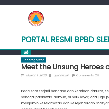
Skip
to
content
PORTAL RESMI BPBD SL
Uncategorized
Meet the Unsung Heroes 
Posted
Author
on
March 1, 2026
gacorkali
Comments Off
on
Meet
the
Pada saat terjadi bencana dan keadaan darurat, se
Unsun
sebagai pahlawan. Namun, di balik layar, ada juga 
Heroe
of
menjamin keselamatan dan kesejahteraan masyarak
BPBD