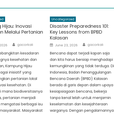
ed
Uncategorized
Hijau: Inovasi
Disaster Preparedness 101:
n Melalui Pertanian
Key Lessons from BPBD
Kalasan
Author
Author
Posted
gacorkali
gacorkali
 2026
June 23, 2026
on
kebangkitan kesadaran
Bencana dapat terjadi kapan saja
ngnya kesehatan dan
dan kita harus bersiap menghadapi
an, Kampung Hijau
kemungkinan yang tidak terduga. D
gai inisiatif yang
Indonesia, Badan Penanggulangan
kan pertanian lokal
Bencana Daerah (BPBD) Kalasan
asi kesehatan. Di
berada di garis depan dalam upaya
di mana biodiversitasnya
kesiapsiagaan bencana, bekerja
, pertanian menjadi
tanpa kenal lelah untuk menjamin
 mengatasi berbagai isu
keselamatan dan kesejahteraan
masyarakat. Masyarakat
warganya. Dengan pengalamannya