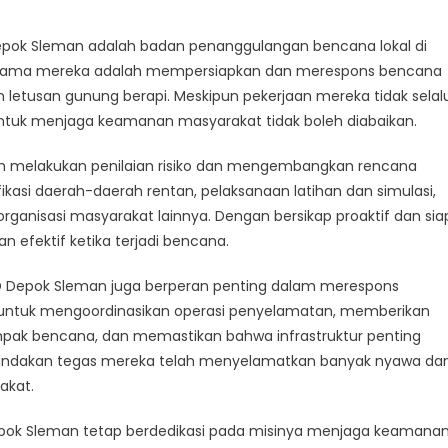
k
an
pok Sleman adalah badan penanggulangan bencana lokal di
n utama mereka adalah mempersiapkan dan merespons bencana
n letusan gunung berapi. Meskipun pekerjaan mereka tidak selal
ntuk menjaga keamanan masyarakat tidak boleh diabaikan.
ah melakukan penilaian risiko dan mengembangkan rencana
kasi daerah-daerah rentan, pelaksanaan latihan dan simulasi,
ganisasi masyarakat lainnya. Dengan bersikap proaktif dan sia
efektif ketika terjadi bencana.
D Depok Sleman juga berperan penting dalam merespons
 untuk mengoordinasikan operasi penyelamatan, memberikan
pak bencana, dan memastikan bahwa infrastruktur penting
 tindakan tegas mereka telah menyelamatkan banyak nyawa da
akat.
pok Sleman tetap berdedikasi pada misinya menjaga keamana