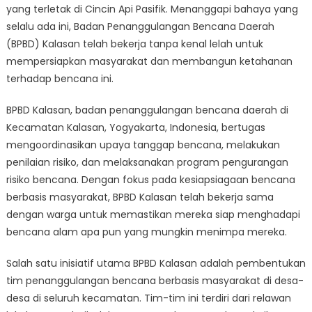
Kalasan
yang terletak di Cincin Api Pasifik. Menanggapi bahaya yang
Mempersiapkan
selalu ada ini, Badan Penanggulangan Bencana Daerah
Masyarakat
(BPBD) Kalasan telah bekerja tanpa kenal lelah untuk
Menghadapi
mempersiapkan masyarakat dan membangun ketahanan
Bencana
terhadap bencana ini.
Alam
BPBD Kalasan, badan penanggulangan bencana daerah di
Kecamatan Kalasan, Yogyakarta, Indonesia, bertugas
mengoordinasikan upaya tanggap bencana, melakukan
penilaian risiko, dan melaksanakan program pengurangan
risiko bencana. Dengan fokus pada kesiapsiagaan bencana
berbasis masyarakat, BPBD Kalasan telah bekerja sama
dengan warga untuk memastikan mereka siap menghadapi
bencana alam apa pun yang mungkin menimpa mereka.
Salah satu inisiatif utama BPBD Kalasan adalah pembentukan
tim penanggulangan bencana berbasis masyarakat di desa-
desa di seluruh kecamatan. Tim-tim ini terdiri dari relawan