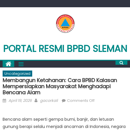
Skip
to
content
PORTAL RESMI BPBD SLEMAN
Uncategorized
Membangun Ketahanan: Cara BPBD Kalasan
Mempersiapkan Masyarakat Menghadapi
Bencana Alam
Posted
Author
on
April 19, 2026
gacorkali
Comments Off
on
Membangun
Ketahanan:
Bencana alam seperti gempa bumi, banjir, dan letusan
Cara
gunung berapi selalu menjadi ancaman di Indonesia, negara
BPBD