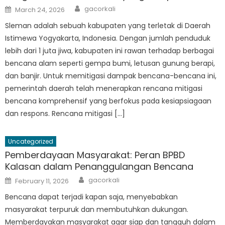
Author
Posted
gacorkali
March 24, 2026
on
Sleman adalah sebuah kabupaten yang terletak di Daerah
Istimewa Yogyakarta, Indonesia. Dengan jumlah penduduk
lebih dari 1 juta jiwa, kabupaten ini rawan terhadap berbagai
bencana alam seperti gempa bumi, letusan gunung berapi,
dan banjir. Untuk memitigasi dampak bencana-bencana ini,
pemerintah daerah telah menerapkan rencana mitigasi
bencana komprehensif yang berfokus pada kesiapsiagaan
dan respons. Rencana mitigasi […]
Uncategorized
Pemberdayaan Masyarakat: Peran BPBD
Kalasan dalam Penanggulangan Bencana
Author
Posted
gacorkali
February 11, 2026
on
Bencana dapat terjadi kapan saja, menyebabkan
masyarakat terpuruk dan membutuhkan dukungan.
Memberdayakan masyarakat agar siap dan tangguh dalam