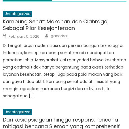
Uncategorized
Kampung Sehat: Makanan dan Olahraga
Sebagai Pilar Kesejahteraan
Author
Posted
gacorkali
February 5, 2026
on
Di tengah arus modernisasi dan perkembangan teknologi di
Indonesia, konsep kampung sehat mulai mendapatkan
perhatian lebih. Masyarakat kini menyadari bahwa kesehatan
yang optimal tidak hanya bergantung pada akses terhadap
layanan kesehatan, tetapi juga pada pola makan yang baik
dan gaya hidup aktif. Kampung sehat adalah inisiatif yang
mengintegrasikan makanan bergizi dan aktivitas fisik
sebagai dua […]
Uncategorized
Dari kesiapsiagaan hingga respons: rencana
mitigasi bencana Sleman yang komprehensif