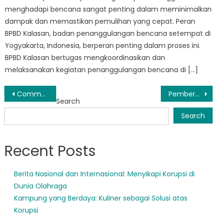
menghadapi bencana sangat penting dalam meminimalkan
dampak dan memastikan pemulihan yang cepat. Peran
BPBD Kalasan, badan penanggulangan bencana setempat di
Yogyakarta, Indonesia, berperan penting dalam proses ini.
BPBD Kalasan bertugas mengkoordinasikan dan
melaksanakan kegiatan penanggulangan bencana di […]
Post
Community Resilience: How BPBD Prambanan Sleman is Making a Difference
Pemberdayaan Masyarakat: Kiprah BPBD Ngemplak Membangun Ketahanan
Search
navigation
Search
Recent Posts
Berita Nasional dan Internasional: Menyikapi Korupsi di
Dunia Olahraga
Kampung yang Berdaya: Kuliner sebagai Solusi atas
Korupsi