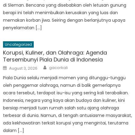
di Sleman. Bencana yang disebabkan oleh letusan gunung
berapi ini telah menimbulkan kerusakan yang luas dan
memakan korban jiwa. Seiring dengan berlanjutnya upaya
penyelamatan […]
Uncategorized
Korupsi, Kuliner, dan Olahraga: Agenda
Tersembunyi Piala Dunia di Indonesia
Author
Posted
gacorkali
August 3, 2026
on
Piala Dunia selalu menjadi momen yang ditunggu-tunggu
oleh penggemar olahraga, namun di balik gemerlapnya
acara tersebut, terdapat isu-isu yang sering kali terabaikan.
Indonesia, negara yang kaya akan budaya dan kuliner, kini
bersiap menjadi tuan rumah salah satu ajang olahraga
terbesar di dunia. Namun, di tengah antusiasme masyarakat,
ada kekhawatiran terkait korupsi yang mengintai, terutama
dalam […]