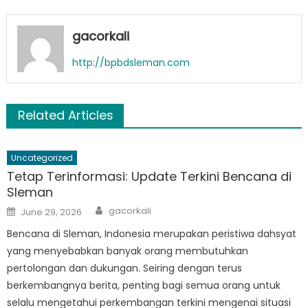
gacorkali
http://bpbdsleman.com
Related Articles
Uncategorized
Tetap Terinformasi: Update Terkini Bencana di
Sleman
Author
Posted
gacorkali
June 29, 2026
on
Bencana di Sleman, Indonesia merupakan peristiwa dahsyat
yang menyebabkan banyak orang membutuhkan
pertolongan dan dukungan. Seiring dengan terus
berkembangnya berita, penting bagi semua orang untuk
selalu mengetahui perkembangan terkini mengenai situasi