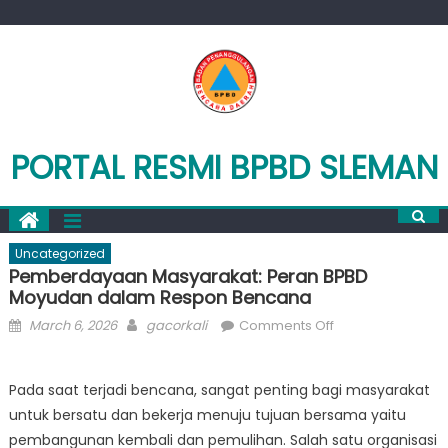
Skip
to
content
PORTAL RESMI BPBD SLEMAN
Uncategorized
Pemberdayaan Masyarakat: Peran BPBD
Moyudan dalam Respon Bencana
Posted
Author
on
March 6, 2026
gacorkali
Comments Off
on
Pemberdayaan
Masyarakat:
Pada saat terjadi bencana, sangat penting bagi masyarakat
Peran
untuk bersatu dan bekerja menuju tujuan bersama yaitu
BPBD
Moyudan
pembangunan kembali dan pemulihan. Salah satu organisasi