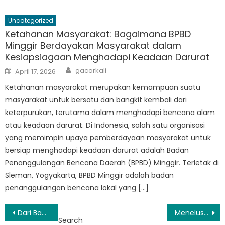
Uncategorized
Ketahanan Masyarakat: Bagaimana BPBD
Minggir Berdayakan Masyarakat dalam
Kesiapsiagaan Menghadapi Keadaan Darurat
Author
Posted
gacorkali
April 17, 2026
on
Ketahanan masyarakat merupakan kemampuan suatu
masyarakat untuk bersatu dan bangkit kembali dari
keterpurukan, terutama dalam menghadapi bencana alam
atau keadaan darurat. Di Indonesia, salah satu organisasi
yang memimpin upaya pemberdayaan masyarakat untuk
bersiap menghadapi keadaan darurat adalah Badan
Penanggulangan Bencana Daerah (BPBD) Minggir. Terletak di
Sleman, Yogyakarta, BPBD Minggir adalah badan
penanggulangan bencana lokal yang […]
Post
Dari Banjir Hingga Kebakaran: Cara BPBD Minggir Tangani Beragam Bencana
Menelusuri Makanan Sehat yang Viral di Indonesia
Search