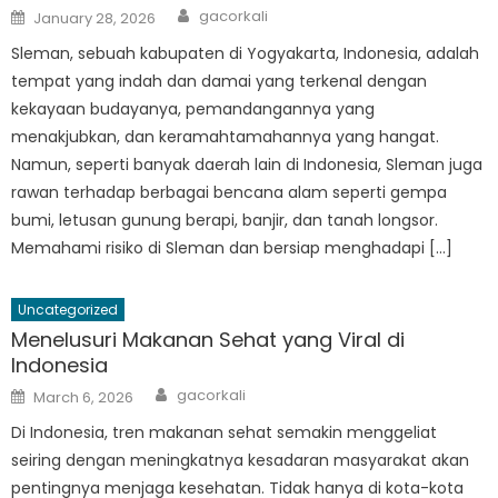
Author
Posted
gacorkali
January 28, 2026
on
Sleman, sebuah kabupaten di Yogyakarta, Indonesia, adalah
tempat yang indah dan damai yang terkenal dengan
kekayaan budayanya, pemandangannya yang
menakjubkan, dan keramahtamahannya yang hangat.
Namun, seperti banyak daerah lain di Indonesia, Sleman juga
rawan terhadap berbagai bencana alam seperti gempa
bumi, letusan gunung berapi, banjir, dan tanah longsor.
Memahami risiko di Sleman dan bersiap menghadapi […]
Uncategorized
Menelusuri Makanan Sehat yang Viral di
Indonesia
Author
Posted
gacorkali
March 6, 2026
on
Di Indonesia, tren makanan sehat semakin menggeliat
seiring dengan meningkatnya kesadaran masyarakat akan
pentingnya menjaga kesehatan. Tidak hanya di kota-kota