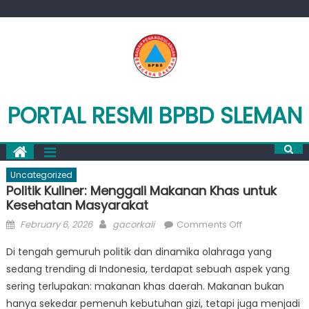
Skip
to
content
PORTAL RESMI BPBD SLEMAN
Uncategorized
Politik Kuliner: Menggali Makanan Khas untuk
Kesehatan Masyarakat
Posted
Author
on
February 6, 2026
gacorkali
Comments Off
on
Politik
Di tengah gemuruh politik dan dinamika olahraga yang
Kuliner:
sedang trending di Indonesia, terdapat sebuah aspek yang
Menggali
sering terlupakan: makanan khas daerah. Makanan bukan
Makanan
Khas
hanya sekedar pemenuh kebutuhan gizi, tetapi juga menjadi