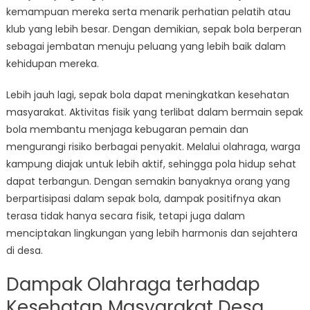
kemampuan mereka serta menarik perhatian pelatih atau
klub yang lebih besar. Dengan demikian, sepak bola berperan
sebagai jembatan menuju peluang yang lebih baik dalam
kehidupan mereka.
Lebih jauh lagi, sepak bola dapat meningkatkan kesehatan
masyarakat. Aktivitas fisik yang terlibat dalam bermain sepak
bola membantu menjaga kebugaran pemain dan
mengurangi risiko berbagai penyakit. Melalui olahraga, warga
kampung diajak untuk lebih aktif, sehingga pola hidup sehat
dapat terbangun. Dengan semakin banyaknya orang yang
berpartisipasi dalam sepak bola, dampak positifnya akan
terasa tidak hanya secara fisik, tetapi juga dalam
menciptakan lingkungan yang lebih harmonis dan sejahtera
di desa.
Dampak Olahraga terhadap
Kesehatan Masyarakat Desa