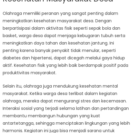
Olahraga memiliki peranan yang sangat penting dalam
meningkatkan kesehatan masyarakat desa. Dengan
berpartisipasi dalam aktivitas fisik seperti sepak bola dan
basket, warga desa dapat menjaga kebugaran tubuh serta
meningkatkan daya tahan dan kesehatan jantung. Ini
penting karena banyak penyakit tidak menular, seperti
diabetes dan hipertensi, dapat dicegah melalui gaya hidup
aktif. Kesehatan fisik yang lebih baik berdampak positif pada
produktivitas masyarakat.
Selain itu, olahraga juga mendukung kesehatan mental
masyarakat. Ketika warga desa terlibat dalam kegiatan
olahraga, mereka dapat mengurangi stres dan kecemasan.
Interaksi sosial yang terjadi selama latihan dan pertandingan
membantu membangun hubungan yang kuat
antartetangga, sehingga menciptakan lingkungan yang lebih
harmonis. Kegiatan ini juga bisa menjadi sarana untuk