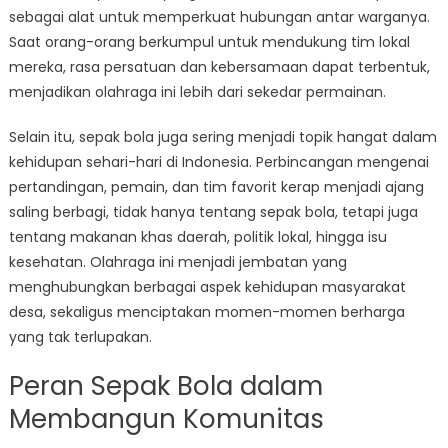
Desa
sebagai alat untuk memperkuat hubungan antar warganya.
melalui
Saat orang-orang berkumpul untuk mendukung tim lokal
Olahraga
mereka, rasa persatuan dan kebersamaan dapat terbentuk,
menjadikan olahraga ini lebih dari sekedar permainan.
Selain itu, sepak bola juga sering menjadi topik hangat dalam
kehidupan sehari-hari di Indonesia. Perbincangan mengenai
pertandingan, pemain, dan tim favorit kerap menjadi ajang
saling berbagi, tidak hanya tentang sepak bola, tetapi juga
tentang makanan khas daerah, politik lokal, hingga isu
kesehatan. Olahraga ini menjadi jembatan yang
menghubungkan berbagai aspek kehidupan masyarakat
desa, sekaligus menciptakan momen-momen berharga
yang tak terlupakan.
Peran Sepak Bola dalam
Membangun Komunitas