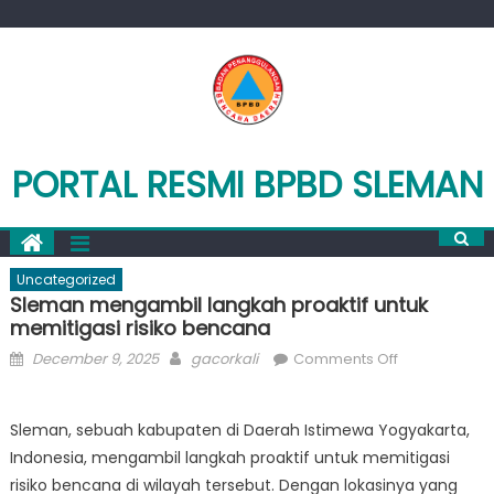
Skip
to
content
PORTAL RESMI BPBD SLEMAN
Uncategorized
Sleman mengambil langkah proaktif untuk
memitigasi risiko bencana
Posted
Author
on
December 9, 2025
gacorkali
Comments Off
on
Sleman
mengambil
Sleman, sebuah kabupaten di Daerah Istimewa Yogyakarta,
langkah
Indonesia, mengambil langkah proaktif untuk memitigasi
proaktif
untuk
risiko bencana di wilayah tersebut. Dengan lokasinya yang