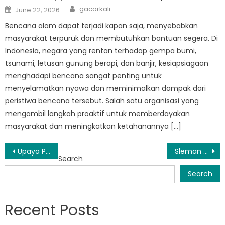
Author
Posted
gacorkali
June 22, 2026
on
Bencana alam dapat terjadi kapan saja, menyebabkan
masyarakat terpuruk dan membutuhkan bantuan segera. Di
Indonesia, negara yang rentan terhadap gempa bumi,
tsunami, letusan gunung berapi, dan banjir, kesiapsiagaan
menghadapi bencana sangat penting untuk
menyelamatkan nyawa dan meminimalkan dampak dari
peristiwa bencana tersebut. Salah satu organisasi yang
mengambil langkah proaktif untuk memberdayakan
masyarakat dan meningkatkan ketahanannya […]
Post
Upaya Penanggulangan Bencana di Sleman Dipuji Karena Respon Cepat Terhadap Krisis
Sleman Terapkan Sistem Peringatan Dini untuk Kesiapsiagaan Bencana
Search
navigation
Search
Recent Posts