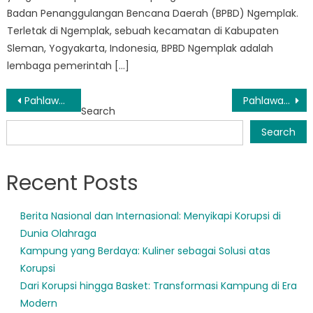
Badan Penanggulangan Bencana Daerah (BPBD) Ngemplak.
Terletak di Ngemplak, sebuah kecamatan di Kabupaten
Sleman, Yogyakarta, Indonesia, BPBD Ngemplak adalah
lembaga pemerintah […]
Post
Pahlawan Tanpa Tanda Jasa BPBD Pakem: Sekilas Misi dan Dampaknya
Pahlawan Tanpa Tanda Jasa BPBD Turi: Melindungi Nyawa dan Harta Benda di Yogyakarta
Search
navigation
Search
Recent Posts
Berita Nasional dan Internasional: Menyikapi Korupsi di
Dunia Olahraga
Kampung yang Berdaya: Kuliner sebagai Solusi atas
Korupsi
Dari Korupsi hingga Basket: Transformasi Kampung di Era
Modern