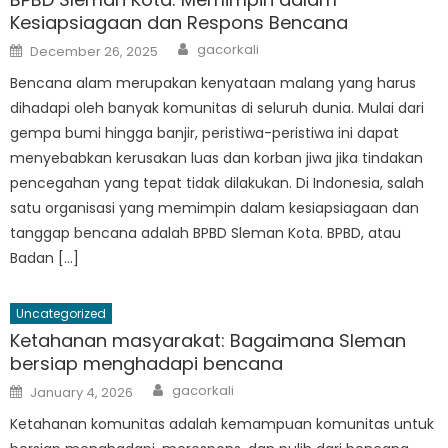
Kesiapsiagaan dan Respons Bencana
Author
Posted
gacorkali
December 26, 2025
on
Bencana alam merupakan kenyataan malang yang harus
dihadapi oleh banyak komunitas di seluruh dunia. Mulai dari
gempa bumi hingga banjir, peristiwa-peristiwa ini dapat
menyebabkan kerusakan luas dan korban jiwa jika tindakan
pencegahan yang tepat tidak dilakukan. Di Indonesia, salah
satu organisasi yang memimpin dalam kesiapsiagaan dan
tanggap bencana adalah BPBD Sleman Kota. BPBD, atau
Badan […]
Uncategorized
Ketahanan masyarakat: Bagaimana Sleman
bersiap menghadapi bencana
Author
Posted
gacorkali
January 4, 2026
on
Ketahanan komunitas adalah kemampuan komunitas untuk