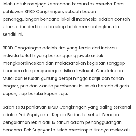
Bekerja
lelah untuk menjaga keamanan komunitas mereka. Para
Tanpa
pahlawan BPBD Cangkringan, sebuah badan
Lelah
penanggulangan bencana lokal di Indonesia, adalah contoh
untuk
utama dari dedikasi dan sikap tidak mementingkan diri
Menjaga
sendiri ini.
Keamanan
Masyarakat
BPBD Cangkringan adalah tim yang terdiri dari individu-
individu terlatih yang bertanggung jawab untuk
mengkoordinasikan dan melaksanakan kegiatan tanggap
bencana dan pengurangan risiko di wilayah Cangkringan.
Mulai dari letusan gunung berapi hingga banjir dan tanah
longsor, pria dan wanita pemberani ini selalu berada di garis
depan, siap beraksi kapan saja.
Salah satu pahlawan BPBD Cangkringan yang paling terkenal
adalah Pak Supriyanto, Kepala Badan tersebut. Dengan
pengalaman lebih dari 15 tahun dalam penanggulangan
bencana, Pak Supriyanto telah memimpin timnya melewati