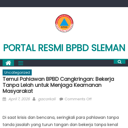
Skip
to
content
PORTAL RESMI BPBD SLEMAN
Uncategorized
Temui Pahlawan BPBD Cangkringan: Bekerja
Tanpa Lelah untuk Menjaga Keamanan
Masyarakat
Posted
Author
on
April 7, 2026
gacorkali
Comments Off
on
Temui
Pahlawan
Di saat krisis dan bencana, seringkali para pahlawan tanpa
BPBD
tanda jasalah yang turun tangan dan bekerja tanpa kenal
Cangkringan: