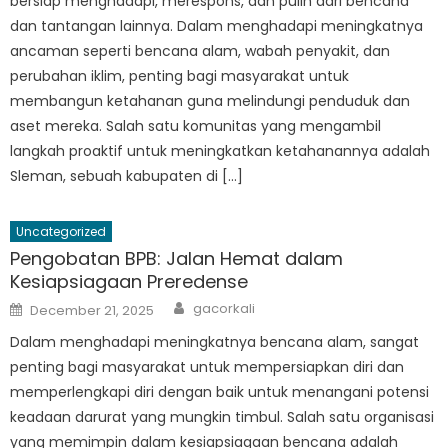
bersiap menghadapi, merespons, dan pulih dari bencana
dan tantangan lainnya. Dalam menghadapi meningkatnya
ancaman seperti bencana alam, wabah penyakit, dan
perubahan iklim, penting bagi masyarakat untuk
membangun ketahanan guna melindungi penduduk dan
aset mereka. Salah satu komunitas yang mengambil
langkah proaktif untuk meningkatkan ketahanannya adalah
Sleman, sebuah kabupaten di […]
Uncategorized
Pengobatan BPB: Jalan Hemat dalam
Kesiapsiagaan Preredense
Author
Posted
gacorkali
December 21, 2025
on
Dalam menghadapi meningkatnya bencana alam, sangat
penting bagi masyarakat untuk mempersiapkan diri dan
memperlengkapi diri dengan baik untuk menangani potensi
keadaan darurat yang mungkin timbul. Salah satu organisasi
yang memimpin dalam kesiapsiagaan bencana adalah