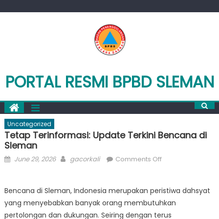
Skip
to
content
PORTAL RESMI BPBD SLEMAN
Uncategorized
Tetap Terinformasi: Update Terkini Bencana di
Sleman
Posted
Author
on
June 29, 2026
gacorkali
Comments Off
on
Tetap
Terinformasi:
Bencana di Sleman, Indonesia merupakan peristiwa dahsyat
Update
yang menyebabkan banyak orang membutuhkan
Terkini
Bencana
pertolongan dan dukungan. Seiring dengan terus