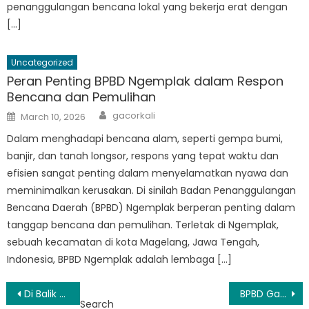
penanggulangan bencana lokal yang bekerja erat dengan
[…]
Uncategorized
Peran Penting BPBD Ngemplak dalam Respon
Bencana dan Pemulihan
Author
Posted
gacorkali
March 10, 2026
on
Dalam menghadapi bencana alam, seperti gempa bumi,
banjir, dan tanah longsor, respons yang tepat waktu dan
efisien sangat penting dalam menyelamatkan nyawa dan
meminimalkan kerusakan. Di sinilah Badan Penanggulangan
Bencana Daerah (BPBD) Ngemplak berperan penting dalam
tanggap bencana dan pemulihan. Terletak di Ngemplak,
sebuah kecamatan di kota Magelang, Jawa Tengah,
Indonesia, BPBD Ngemplak adalah lembaga […]
Post
Di Balik Layar Bersama BPBD DIY Sleman: Pahlawan Penanggulangan Bencana Tanpa Tanda Jasa
BPBD Gamping: Melihat Lebih Dekat Misi dan Dampak Badan tersebut
Search