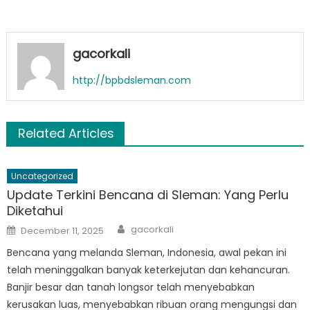
gacorkali
http://bpbdsleman.com
Related Articles
Uncategorized
Update Terkini Bencana di Sleman: Yang Perlu
Diketahui
Author
Posted
gacorkali
December 11, 2025
on
Bencana yang melanda Sleman, Indonesia, awal pekan ini
telah meninggalkan banyak keterkejutan dan kehancuran.
Banjir besar dan tanah longsor telah menyebabkan
kerusakan luas, menyebabkan ribuan orang mengungsi dan