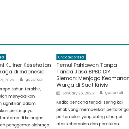
ed
Uncategorized
i Kuliner Kesehatan
Temui Pahlawan Tanpa
raga di Indonesia
Tanda Jasa BPBD DIY
Sleman: Menjaga Keamana
Author
gacorkali
21, 2026
Warga di Saat Krisis
apa tahun terakhir,
Author
Posted
gacorkali
January 26, 2026
on
telah menyaksikan
Ketika bencana terjadi, sering kali
 signifikan dalam
pihak yang memberikan pertolong
akan pentingnya
pertamalah yang paling dihargai
 terutama di kalangan
atas keberanian dan pemikiran
 dan penggemar olahraga.