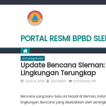
Skip
to
content
PORTAL RESMI BPBD SL
Uncategorized
Update Bencana Sleman
Lingkungan Terungkap
Posted
Author
on
April 14, 2026
gacorkali
Comments Off
on
Updat
Benca
Bencana yang baru-baru ini terjadi di Sleman, In
Slema
lingkungan. Bencana yang disebabkan oleh serangk
Damp