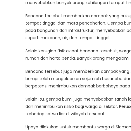
Terha
menyebabkan banyak orang kehilangan tempat ti
Warga
Bencana tersebut memberikan dampak yang cukup 
dan
Lingku
tempat tinggal dan mata pencaharian. Gempa bum
Terun
pada bangunan dan infrastruktur, menyebabkan ba
seperti makanan, air, dan tempat tinggal.
Selain kerugian fisik akibat bencana tersebut, w
rumah dan harta benda. Banyak orang mengalami p
Bencana tersebut juga memberikan dampak yang si
berapi telah mengeluarkan sejumlah besar abu da
berpotensi menimbulkan dampak berbahaya pada e
Selain itu, gempa bumi juga menyebabkan tanah lo
dan menimbulkan risiko bagi warga di sekitar. Per
terhadap satwa liar di wilayah tersebut.
Upaya dilakukan untuk membantu warga di Sleman