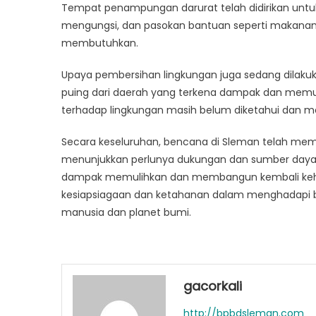
Tempat penampungan darurat telah didirikan un
mengungsi, dan pasokan bantuan seperti makanan, 
membutuhkan.
Upaya pembersihan lingkungan juga sedang dilaku
puing dari daerah yang terkena dampak dan memu
terhadap lingkungan masih belum diketahui dan m
Secara keseluruhan, bencana di Sleman telah mem
menunjukkan perlunya dukungan dan sumber daya
dampak memulihkan dan membangun kembali kehid
kesiapsiagaan dan ketahanan dalam menghadapi be
manusia dan planet bumi.
gacorkali
http://bpbdsleman.com