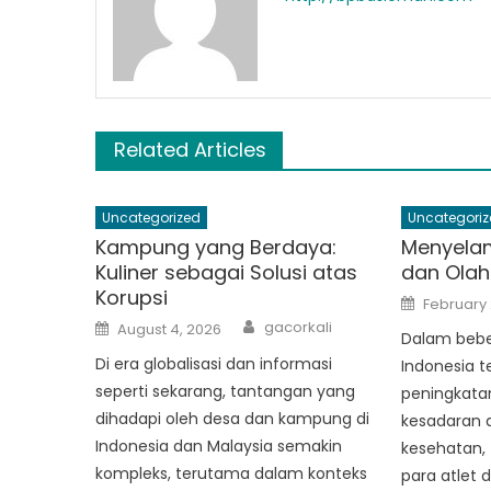
Related Articles
Uncategorized
Uncategoriz
Kampung yang Berdaya:
Menyelam
Kuliner sebagai Solusi atas
dan Olah
Korupsi
Posted
February 
on
Author
Posted
gacorkali
August 4, 2026
on
Dalam beber
Di era globalisasi dan informasi
Indonesia 
seperti sekarang, tantangan yang
peningkatan
dihadapi oleh desa dan kampung di
kesadaran 
Indonesia dan Malaysia semakin
kesehatan,
kompleks, terutama dalam konteks
para atlet