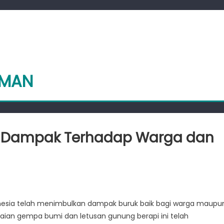
EMAN
: Dampak Terhadap Warga dan
e
na
donesia telah menimbulkan dampak buruk baik bagi warga maupu
n:
aian gempa bumi dan letusan gunung berapi ini telah
ak