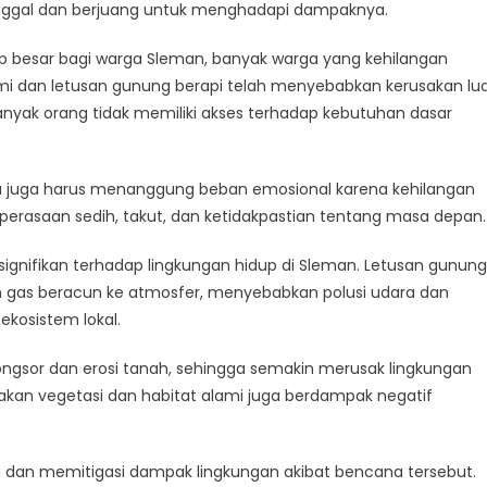
dap
nggal dan berjuang untuk menghadapi dampaknya.
besar bagi warga Sleman, banyak warga yang kehilangan
ngan
i dan letusan gunung berapi telah menyebabkan kerusakan lu
gkap
nyak orang tidak memiliki akses terhadap kebutuhan dasar
arga juga harus menanggung beban emosional karena kehilangan
erasaan sedih, takut, dan ketidakpastian tentang masa depan.
gnifikan terhadap lingkungan hidup di Sleman. Letusan gunung
n gas beracun ke atmosfer, menyebabkan polusi udara dan
kosistem lokal.
ngsor dan erosi tanah, sehingga semakin merusak lingkungan
usakan vegetasi dan habitat alami juga berdampak negatif
 dan memitigasi dampak lingkungan akibat bencana tersebut.