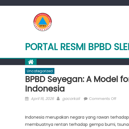
Skip
to
content
PORTAL RESMI BPBD SL
Uncategorized
BPBD Seyegan: A Model for
Indonesia
Posted
Author
on
April 16, 2026
gacorkali
Comments Off
on
BPBD
Seyeg
Indonesia merupakan negara yang rawan terhadap b
A
membuatnya rentan terhadap gempa bumi, tsunami
Model