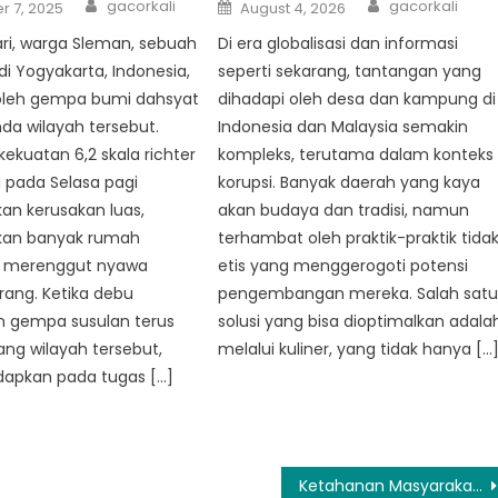
Author
Author
Posted
gacorkali
gacorkali
 7, 2025
August 4, 2026
on
ari, warga Sleman, sebuah
Di era globalisasi dan informasi
i Yogyakarta, Indonesia,
seperti sekarang, tantangan yang
 oleh gempa bumi dahsyat
dihadapi oleh desa dan kampung di
da wilayah tersebut.
Indonesia dan Malaysia semakin
kuatan 6,2 skala richter
kompleks, terutama dalam konteks
i pada Selasa pagi
korupsi. Banyak daerah yang kaya
n kerusakan luas,
akan budaya dan tradisi, namun
an banyak rumah
terhambat oleh praktik-praktik tida
n merenggut nyawa
etis yang menggerogoti potensi
rang. Ketika debu
pengembangan mereka. Salah sat
 gempa susulan terus
solusi yang bisa dioptimalkan adala
g wilayah tersebut,
melalui kuliner, yang tidak hanya […
dapkan pada tugas […]
Ketahanan Masyarakat: Bagaimana BPBD Minggir Berdayakan Masyarakat dalam Kesiapsiagaan Menghadapi Keadaan Darurat