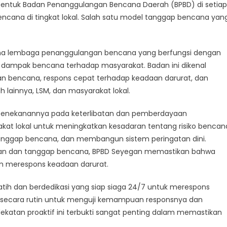
embentuk Badan Penanggulangan Bencana Daerah (BPBD) di setiap
ve
ncana di tingkat lokal. Salah satu model tanggap bencana yan
er
nse
na lembaga penanggulangan bencana yang berfungsi dengan
sia
dampak bencana terhadap masyarakat. Badan ini dikenal
an bencana, respons cepat terhadap keadaan darurat, dan
 lainnya, LSM, dan masyarakat lokal.
 penekanannya pada keterlibatan dan pemberdayaan
akat lokal untuk meningkatkan kesadaran tentang risiko bencan
anggap bencana, dan membangun sistem peringatan dini.
an dan tanggap bencana, BPBD Seyegan memastikan bahwa
lam merespons keadaan darurat.
rlatih dan berdedikasi yang siap siaga 24/7 untuk merespons
si secara rutin untuk menguji kemampuan responsnya dan
dekatan proaktif ini terbukti sangat penting dalam memastikan