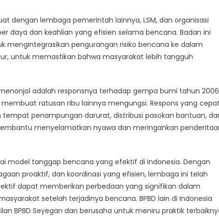
kuat dengan lembaga pemerintah lainnya, LSM, dan organisasi
er daya dan keahlian yang efisien selama bencana. Badan ini
uk mengintegrasikan pengurangan risiko bencana ke dalam
ur, untuk memastikan bahwa masyarakat lebih tangguh
g menonjol adalah responsnya terhadap gempa bumi tahun 2006
 membuat ratusan ribu lainnya mengungsi. Respons yang cepa
an tempat penampungan darurat, distribusi pasokan bantuan, da
, membantu menyelamatkan nyawa dan meringankan penderitaa
ai model tanggap bencana yang efektif di Indonesia. Dengan
gaan proaktif, dan koordinasi yang efisien, lembaga ini telah
tif dapat memberikan perbedaan yang signifikan dalam
arakat setelah terjadinya bencana. BPBD lain di Indonesia
ilan BPBD Seyegan dan berusaha untuk meniru praktik terbaikny