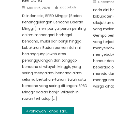
Bencana
Posted
December
on
Author
Posted
gacorkali
March 5, 2026
on
Pada dini h
Di Indonesia, BPBD Minggir (Badan
kabupaten d
Penanggulangan Bencana Daerah
dikejutkan
Minggir) mempunyai peran penting
yang melan
dalam menangani berbagai
Gempa berke
bencana, mulai dari banjir hingga
yang terjad
kebakaran. Badan pemerintah ini
menyebabka
bertanggung jawab atas
menyebabk
penanggulangan dan tanggap
hancur da
bencana di wilayah Minggir, yang
beberapa o
sering mengalami bencana alam
mereda dan
selama bertahun-tahun. Salah satu
mengguncan
bencana yang sering ditangani BPBD
warga diha
Minggir adalah banjir. Wilayah ini
rawan terhadap […]
Post
Pahlawan Tanpa Tanda Jasa BPBD Gamping: Melindungi Masyarakat di Saat Dibutuhkan