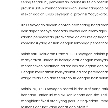
for
sering terjadi ini, pemerintah Indonesia telah m
Effecti
provinsi untuk mengoordinasikan upaya tanggap be
Disast
efektif adalah BPBD Seyegan di provinsi Yogyakarta.
Respo
in
BPBD Seyegan adalah contoh cemerlang bagaima
Indone
baik dapat menyelamatkan nyawa dan memitigasi 
karena pendekatan proaktifnya dalam kesiapsiaga
koordinasi yang efisien dengan lembaga pemerintah
Salah satu kekuatan utama BPBD Seyegan adalah
masyarakat. Badan ini bekerja erat dengan masyar
memberikan pelatihan dalam kesiapsiagaan dan t
Dengan melibatkan masyarakat dalam perencana
warga telah siap dan terorganisir dengan baik da
Selain itu, BPBD Seyegan memiliki tim staf yang te
bencana. Badan ini melakukan latihan dan simula
mengidentifikasi area yang perlu ditingkatkan. Pen
respons darurat yang cepat dan efektif.