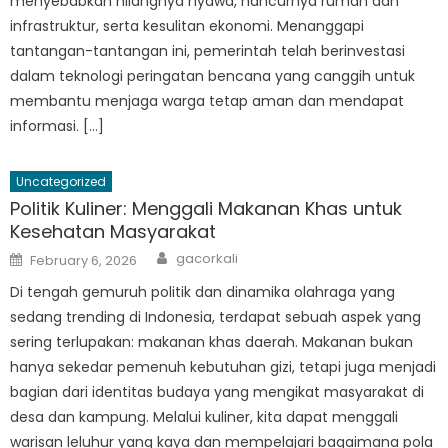
menyebabkan hilangnya nyawa, hancurnya rumah dan
infrastruktur, serta kesulitan ekonomi. Menanggapi
tantangan-tantangan ini, pemerintah telah berinvestasi
dalam teknologi peringatan bencana yang canggih untuk
membantu menjaga warga tetap aman dan mendapat
informasi. […]
Uncategorized
Politik Kuliner: Menggali Makanan Khas untuk
Kesehatan Masyarakat
Author
Posted
gacorkali
February 6, 2026
on
Di tengah gemuruh politik dan dinamika olahraga yang
sedang trending di Indonesia, terdapat sebuah aspek yang
sering terlupakan: makanan khas daerah. Makanan bukan
hanya sekedar pemenuh kebutuhan gizi, tetapi juga menjadi
bagian dari identitas budaya yang mengikat masyarakat di
desa dan kampung. Melalui kuliner, kita dapat menggali
warisan leluhur yang kaya dan mempelajari bagaimana pola