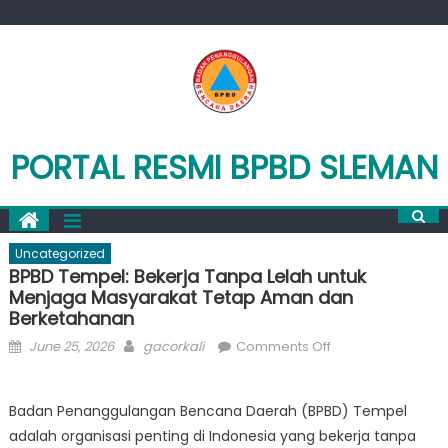
Skip
to
content
PORTAL RESMI BPBD SLEMAN
Uncategorized
BPBD Tempel: Bekerja Tanpa Lelah untuk
Menjaga Masyarakat Tetap Aman dan
Berketahanan
Posted
Author
on
June 25, 2026
gacorkali
Comments Off
on
BPBD
Tempel:
Badan Penanggulangan Bencana Daerah (BPBD) Tempel
Bekerja
adalah organisasi penting di Indonesia yang bekerja tanpa
Tanpa