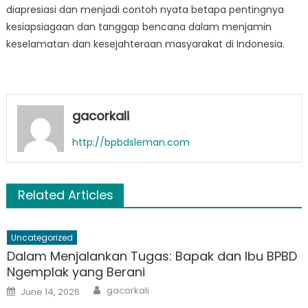
diapresiasi dan menjadi contoh nyata betapa pentingnya
kesiapsiagaan dan tanggap bencana dalam menjamin
keselamatan dan kesejahteraan masyarakat di Indonesia.
gacorkali
http://bpbdsleman.com
Related Articles
Uncategorized
Dalam Menjalankan Tugas: Bapak dan Ibu BPBD
Ngemplak yang Berani
Author
Posted
gacorkali
June 14, 2026
on