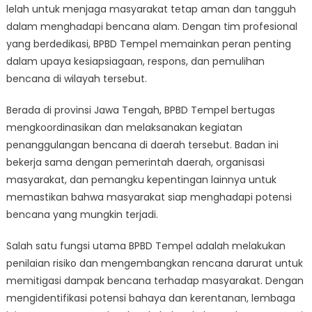
Lelah
lelah untuk menjaga masyarakat tetap aman dan tangguh
untuk
dalam menghadapi bencana alam. Dengan tim profesional
Menjaga
yang berdedikasi, BPBD Tempel memainkan peran penting
Masyarakat
dalam upaya kesiapsiagaan, respons, dan pemulihan
Tetap
bencana di wilayah tersebut.
Aman
dan
Berada di provinsi Jawa Tengah, BPBD Tempel bertugas
Berketahanan
mengkoordinasikan dan melaksanakan kegiatan
penanggulangan bencana di daerah tersebut. Badan ini
bekerja sama dengan pemerintah daerah, organisasi
masyarakat, dan pemangku kepentingan lainnya untuk
memastikan bahwa masyarakat siap menghadapi potensi
bencana yang mungkin terjadi.
Salah satu fungsi utama BPBD Tempel adalah melakukan
penilaian risiko dan mengembangkan rencana darurat untuk
memitigasi dampak bencana terhadap masyarakat. Dengan
mengidentifikasi potensi bahaya dan kerentanan, lembaga