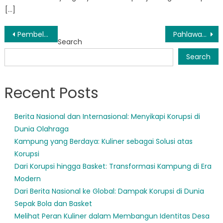
[…]
Post
Pembelajaran: Bagaimana BPBD Ngemplak Memperbaiki Strategi Penanggulangan Bencana
Pahlawan Tanpa Tanda Jasa: Bagaimana BPBD Sleman Kota Menyelamatkan Nyawa Setiap Hari
Search
navigation
Search
Recent Posts
Berita Nasional dan Internasional: Menyikapi Korupsi di
Dunia Olahraga
Kampung yang Berdaya: Kuliner sebagai Solusi atas
Korupsi
Dari Korupsi hingga Basket: Transformasi Kampung di Era
Modern
Dari Berita Nasional ke Global: Dampak Korupsi di Dunia
Sepak Bola dan Basket
Melihat Peran Kuliner dalam Membangun Identitas Desa