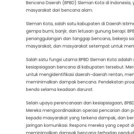
Baga
Bencana Daerah (BPBD) Sleman Kota di Indonesia,
BPBD
masyarakat dari bencana alam.
Slem
Kota
Sleman Kota, salah satu kabupaten di Daerah Isti
Meny
gempa bumi, banjir, dan letusan gunung berapi. 
Nyaw
penanggulangan dan tanggap bencana, bekerja s
Setia
masyarakat, dan masyarakat setempat untuk mem
Hari
Salah satu fungsi utama BPBD Sleman Kota adalah
kesiapsiagaan bencana di kabupaten tersebut. M
untuk mengidentifikasi daerah-daerah rentan, meni
meminimalkan dampak bencana. Pendekatan proakt
benda selama keadaan darurat.
Selain upaya perencanaan dan kesiapsiagaan, BPBD
Mereka mengoordinasikan operasi pencarian dan 
kepada masyarakat yang terkena dampak, dan berupa
jaringan komunikasi. Respons mereka yang cepat
meminimalkan dampak bencana terhadap pendud