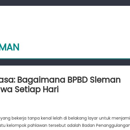
EMAN
asa: Bagaimana BPBD Sleman
a Setiap Hari
awan
a
a yang bekerja tanpa kenal lelah di belakang layar untuk menjam
a
 satu kelompok pahlawan tersebut adalah Badan Penanggulanga