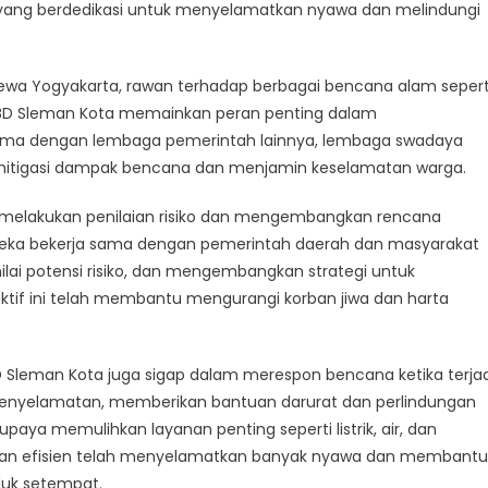
imana
 yang berdedikasi untuk menyelamatkan nyawa dan melindungi
an
mewa Yogyakarta, rawan terhadap berbagai bencana alam sepert
elamatkan
BPBD Sleman Kota memainkan peran penting dalam
a
ama dengan lembaga pemerintah lainnya, lembaga swadaya
p
itigasi dampak bencana dan menjamin keselamatan warga.
 melakukan penilaian risiko dan mengembangkan rencana
ereka bekerja sama dengan pemerintah daerah dan masyarakat
lai potensi risiko, dan mengembangkan strategi untuk
if ini telah membantu mengurangi korban jiwa dan harta
 Sleman Kota juga sigap dalam merespon bencana ketika terjad
penyelamatan, memberikan bantuan darurat dan perlindungan
ya memulihkan layanan penting seperti listrik, air, dan
 dan efisien telah menyelamatkan banyak nyawa dan membantu
uk setempat.