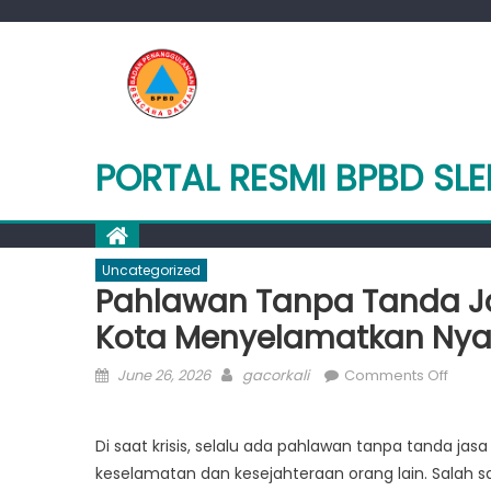
Skip
to
content
PORTAL RESMI BPBD SL
Uncategorized
Pahlawan Tanpa Tanda J
Kota Menyelamatkan Nyaw
Posted
Author
on
June 26, 2026
gacorkali
Comments Off
on
Pahl
Tanp
Di saat krisis, selalu ada pahlawan tanpa tanda jas
Tand
keselamatan dan kesejahteraan orang lain. Salah
Jasa: