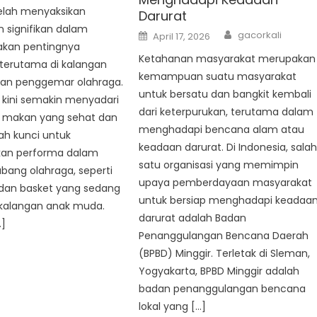
telah menyaksikan
Darurat
 signifikan dalam
Author
Posted
gacorkali
April 17, 2026
on
akan pentingnya
Ketahanan masyarakat merupakan
 terutama di kalangan
kemampuan suatu masyarakat
 dan penggemar olahraga.
untuk bersatu dan bangkit kembali
 kini semakin menyadari
dari keterpurukan, terutama dalam
 makan yang sehat dan
menghadapi bencana alam atau
lah kunci untuk
keadaan darurat. Di Indonesia, sala
an performa dalam
satu organisasi yang memimpin
bang olahraga, seperti
upaya pemberdayaan masyarakat
 dan basket yang sedang
untuk bersiap menghadapi keadaa
 kalangan anak muda.
darurat adalah Badan
…]
Penanggulangan Bencana Daerah
(BPBD) Minggir. Terletak di Sleman,
Yogyakarta, BPBD Minggir adalah
badan penanggulangan bencana
lokal yang […]