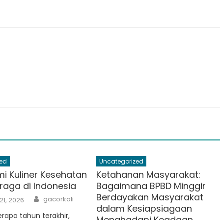
ed
Uncategorized
i Kuliner Kesehatan
Ketahanan Masyarakat:
raga di Indonesia
Bagaimana BPBD Minggir
Berdayakan Masyarakat
Author
gacorkali
21, 2026
dalam Kesiapsiagaan
apa tahun terakhir,
Menghadapi Keadaan