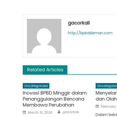
gacorkali
http://bpbdsleman.com
Related Articles
Uncategorized
Uncategoriz
Inovasi BPBD Minggir dalam
Menyelam
Penanggulangan Bencana
dan Olah
Membawa Perubahan
Posted
February 
on
Author
Posted
gacorkali
March 31, 2026
on
Dalam beber