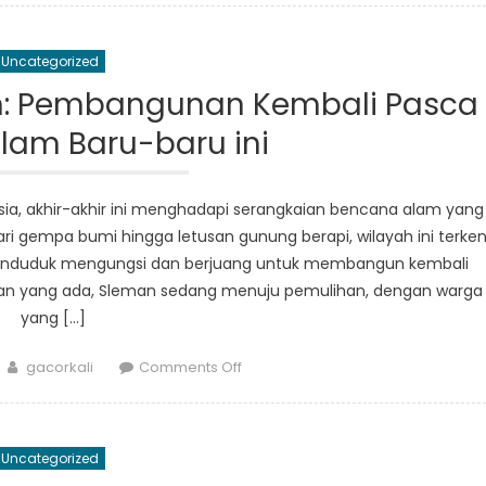
Menetapkan
Standar
Uncategorized
Bantuan
dan
n: Pembangunan Kembali Pasca
Pemulihan
lam Baru-baru ini
Bencana
yang
Efektif
sia, akhir-akhir ini menghadapi serangkaian bencana alam yang
i gempa bumi hingga letusan gunung berapi, wilayah ini terke
enduduk mengungsi dan berjuang untuk membangun kembali
gan yang ada, Sleman sedang menuju pemulihan, dengan warga
yang […]
Author
on
gacorkali
Comments Off
Jalan
Pemulihan
Sleman:
Uncategorized
Pembangunan