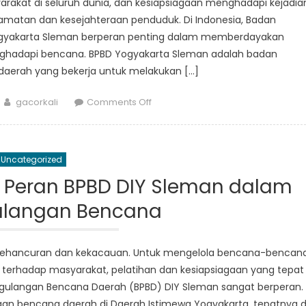
akat di seluruh dunia, dan kesiapsiagaan menghadapi kejadia
amatan dan kesejahteraan penduduk. Di Indonesia, Badan
gyakarta Sleman berperan penting dalam memberdayakan
ghadapi bencana. BPBD Yogyakarta Sleman adalah badan
aerah yang bekerja untuk melakukan […]
Author
on
gacorkali
Comments Off
Empowering
Communities:
The
Uncategorized
Role
of
n: Peran BPBD DIY Sleman dalam
BPBD
langan Bencana
Yogyakarta
Sleman
in
n kehancuran dan kekacauan. Untuk mengelola bencana-bencan
Disaster
terhadap masyarakat, pelatihan dan kesiapsiagaan yang tepat
Resilience
nggulangan Bencana Daerah (BPBD) DIY Sleman sangat berperan.
n bencana daerah di Daerah Istimewa Yogyakarta, tepatnya d