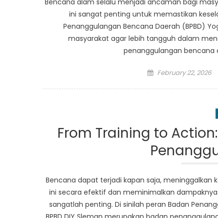
Bencana alam selalu menjadi ancaman bagi masyar
ini sangat penting untuk memastikan kesel
Penanggulangan Bencana Daerah (BPBD) Yo
masyarakat agar lebih tangguh dalam men
penanggulangan bencana d
Posted
February 22, 2026
on
From Training to Actio
Penanggu
Bencana dapat terjadi kapan saja, meninggalka
ini secara efektif dan meminimalkan dampaknya 
sangatlah penting. Di sinilah peran Badan Pena
BPBD DIY Sleman merupakan badan penanggulanga