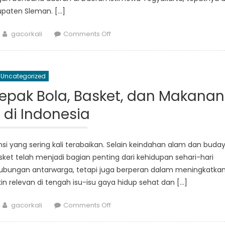
paten Sleman. […]
Author
on
gacorkali
Comments Off
From
Training
to
Uncategorized
Action:
Peran
Sepak Bola, Basket, dan Makanan
BPBD
 di Indonesia
DIY
Sleman
dalam
i yang sering kali terabaikan. Selain keindahan alam dan buda
Penanggulangan
sket telah menjadi bagian penting dari kehidupan sehari-hari
Bencana
ubungan antarwarga, tetapi juga berperan dalam meningkatka
 relevan di tengah isu-isu gaya hidup sehat dan […]
Author
on
gacorkali
Comments Off
Menggali