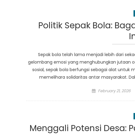
Politik Sepak Bola: B
I
Sepak bola telah lama menjadi lebih dari sek
gelombang emosi yang menghubungkan jutaan orang
sosial, sepak bola berfungsi sebagai alat unt
memelihara solidaritas antar masyarakat. Da
Posted
February 21, 2026
on
Menggali Potensi Desa: P