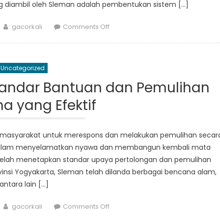
ang diambil oleh Sleman adalah pembentukan sistem […]
Author
on
gacorkali
Comments Off
Strategi
inovatif
Sleman
Uncategorized
untuk
pengurangan
andar Bantuan dan Pemulihan
risiko
a yang Efektif
bencana
n masyarakat untuk merespons dan melakukan pemulihan secar
 dalam menyelamatkan nyawa dan membangun kembali mata
 telah menetapkan standar upaya pertolongan dan pemulihan
ovinsi Yogyakarta, Sleman telah dilanda berbagai bencana alam,
antara lain […]
Author
on
gacorkali
Comments Off
Sleman