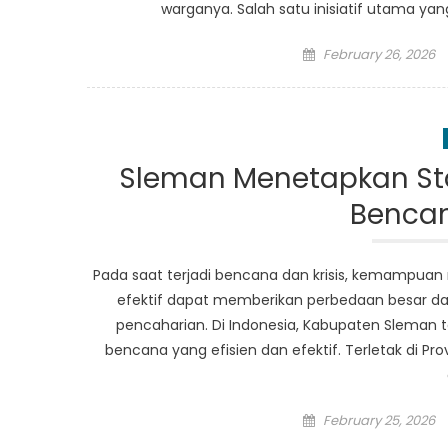
warganya. Salah satu inisiatif utama y
Posted
February 26, 2026
on
Sleman Menetapkan St
Bencan
Pada saat terjadi bencana dan krisis, kemampua
efektif dapat memberikan perbedaan besar
pencaharian. Di Indonesia, Kabupaten Sleman
bencana yang efisien dan efektif. Terletak di Pr
Posted
February 25, 2026
on