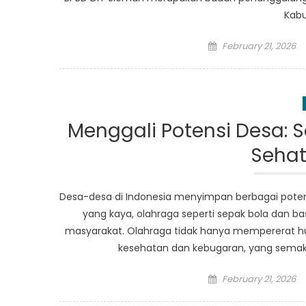
Kabu
Posted
February 21, 2026
on
Menggali Potensi Desa: 
Sehat
Desa-desa di Indonesia menyimpan berbagai potens
yang kaya, olahraga seperti sepak bola dan ba
masyarakat. Olahraga tidak hanya mempererat h
kesehatan dan kebugaran, yang semakin
Posted
February 21, 2026
on