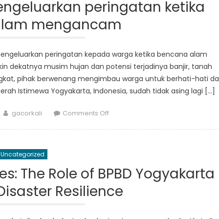
Kembali
ngeluarkan peringatan ketika
Pasca
alam mengancam
Bencana
Alam
Baru-
 mengeluarkan peringatan kepada warga ketika bencana alam
baru
 dekatnya musim hujan dan potensi terjadinya banjir, tanah
ini
gkat, pihak berwenang mengimbau warga untuk berhati-hati d
ah Istimewa Yogyakarta, Indonesia, sudah tidak asing lagi […]
Author
on
gacorkali
Comments Off
Pemerintah
Sleman
mengeluarkan
Uncategorized
peringatan
ketika
: The Role of BPBD Yogyakarta
bencana
isaster Resilience
alam
mengancam