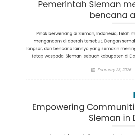
Pemerintah Sleman me
bencana 
Pihak berwenang di Sleman, Indonesia, telah
mengancam di daerah tersebut. Dengan semakin
longsor, dan bencana lainnya yang semakin menin
tetap waspada. Sleman, sebuah kabupaten di Daer
Posted
February 23, 2026
on
Empowering Communities
Sleman in D