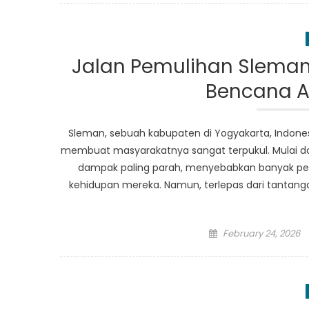
Jalan Pemulihan Slema
Bencana A
Sleman, sebuah kabupaten di Yogyakarta, Indone
membuat masyarakatnya sangat terpukul. Mulai dar
dampak paling parah, menyebabkan banyak p
kehidupan mereka. Namun, terlepas dari tantan
Posted
February 24, 2026
on