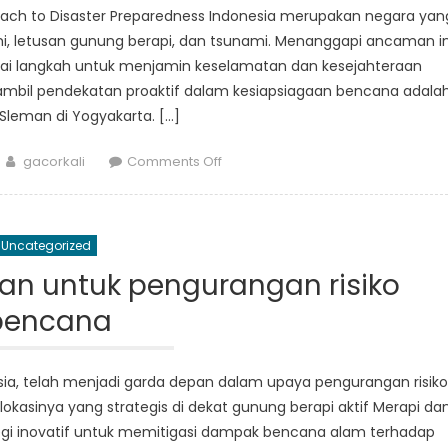
roach to Disaster Preparedness Indonesia merupakan negara yan
 letusan gunung berapi, dan tsunami. Menanggapi ancaman in
ai langkah untuk menjamin keselamatan dan kesejahteraan
mbil pendekatan proaktif dalam kesiapsiagaan bencana adala
leman di Yogyakarta. […]
Author
on
gacorkali
Comments Off
Peringatan
Dini
Bencana:
Uncategorized
Sleman’s
Proactive
man untuk pengurangan risiko
Approach
bencana
to
Disaster
Preparedness
sia, telah menjadi garda depan dalam upaya pengurangan risiko
kasinya yang strategis di dekat gunung berapi aktif Merapi da
gi inovatif untuk memitigasi dampak bencana alam terhadap