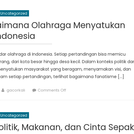
Potensi
Desa:
Uncategorized
Sepak
Bola,
agaimana Olahraga Menyatukan
Basket,
ndonesia
dan
Makanan
Sehat
adar olahraga di Indonesia. Setiap pertandingan bisa memicu
di
, dari kota besar hingga desa kecil. Dalam konteks politik da
Indonesia
uk menyatukan masyarakat yang beragam, menyamakan visi, dan
lam setiap pertandingan, terlihat bagaimana fanatisme […]
Author
on
gacorkali
Comments Off
Politik
Sepak
Bola:
Uncategorized
Bagaimana
Olahraga
olitik, Makanan, dan Cinta Sepak
Menyatukan