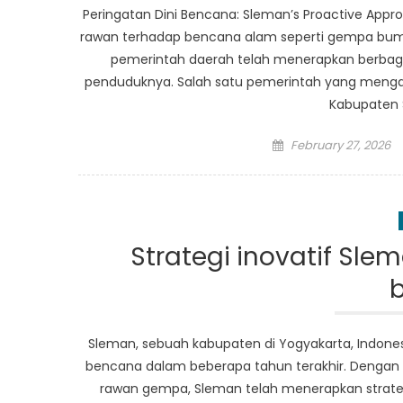
Peringatan Dini Bencana: Sleman’s Proactive App
rawan terhadap bencana alam seperti gempa bumi,
pemerintah daerah telah menerapkan berbag
penduduknya. Salah satu pemerintah yang menga
Kabupaten S
Posted
February 27, 2026
on
Strategi inovatif Sle
Sleman, sebuah kabupaten di Yogyakarta, Indone
bencana dalam beberapa tahun terakhir. Dengan lo
rawan gempa, Sleman telah menerapkan strate