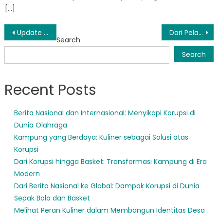
[…]
Post
Update Bencana Sleman: Pihak Berwenang Memberikan Update Upaya Pemulihan
Dari Pelatihan ke Aksi: Bagaimana BPBD Mlati Membuat Perubahan dalam Penanggulangan Bencana
Search
navigation
Search
Recent Posts
Berita Nasional dan Internasional: Menyikapi Korupsi di
Dunia Olahraga
Kampung yang Berdaya: Kuliner sebagai Solusi atas
Korupsi
Dari Korupsi hingga Basket: Transformasi Kampung di Era
Modern
Dari Berita Nasional ke Global: Dampak Korupsi di Dunia
Sepak Bola dan Basket
Melihat Peran Kuliner dalam Membangun Identitas Desa