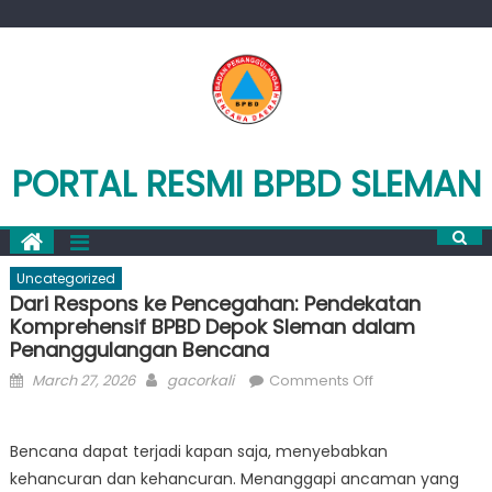
Skip
to
content
PORTAL RESMI BPBD SLEMAN
Uncategorized
Dari Respons ke Pencegahan: Pendekatan
Komprehensif BPBD Depok Sleman dalam
Penanggulangan Bencana
Posted
Author
on
March 27, 2026
gacorkali
Comments Off
on
Dari
Respons
Bencana dapat terjadi kapan saja, menyebabkan
ke
kehancuran dan kehancuran. Menanggapi ancaman yang
Pencegahan: