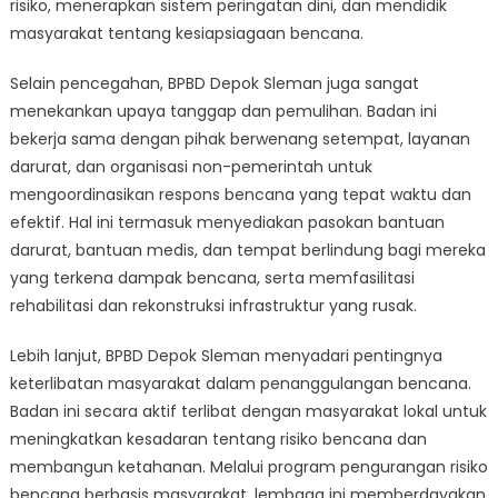
risiko, menerapkan sistem peringatan dini, dan mendidik
masyarakat tentang kesiapsiagaan bencana.
Selain pencegahan, BPBD Depok Sleman juga sangat
menekankan upaya tanggap dan pemulihan. Badan ini
bekerja sama dengan pihak berwenang setempat, layanan
darurat, dan organisasi non-pemerintah untuk
mengoordinasikan respons bencana yang tepat waktu dan
efektif. Hal ini termasuk menyediakan pasokan bantuan
darurat, bantuan medis, dan tempat berlindung bagi mereka
yang terkena dampak bencana, serta memfasilitasi
rehabilitasi dan rekonstruksi infrastruktur yang rusak.
Lebih lanjut, BPBD Depok Sleman menyadari pentingnya
keterlibatan masyarakat dalam penanggulangan bencana.
Badan ini secara aktif terlibat dengan masyarakat lokal untuk
meningkatkan kesadaran tentang risiko bencana dan
membangun ketahanan. Melalui program pengurangan risiko
bencana berbasis masyarakat, lembaga ini memberdayakan