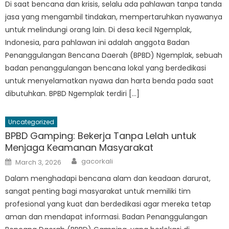
Di saat bencana dan krisis, selalu ada pahlawan tanpa tanda
jasa yang mengambil tindakan, mempertaruhkan nyawanya
untuk melindungi orang lain. Di desa kecil Ngemplak,
Indonesia, para pahlawan ini adalah anggota Badan
Penanggulangan Bencana Daerah (BPBD) Ngemplak, sebuah
badan penanggulangan bencana lokal yang berdedikasi
untuk menyelamatkan nyawa dan harta benda pada saat
dibutuhkan. BPBD Ngemplak terdiri […]
Uncategorized
BPBD Gamping: Bekerja Tanpa Lelah untuk
Menjaga Keamanan Masyarakat
Author
Posted
gacorkali
March 3, 2026
on
Dalam menghadapi bencana alam dan keadaan darurat,
sangat penting bagi masyarakat untuk memiliki tim
profesional yang kuat dan berdedikasi agar mereka tetap
aman dan mendapat informasi. Badan Penanggulangan