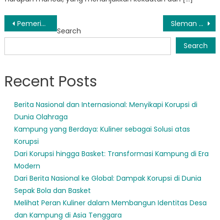
Post
Pemerintah Sleman mengeluarkan peringatan ketika bencana alam mengancam
Sleman Menetapkan Standar Bantuan dan Pemulihan Bencana yang Efektif
Search
navigation
Search
Recent Posts
Berita Nasional dan Internasional: Menyikapi Korupsi di
Dunia Olahraga
Kampung yang Berdaya: Kuliner sebagai Solusi atas
Korupsi
Dari Korupsi hingga Basket: Transformasi Kampung di Era
Modern
Dari Berita Nasional ke Global: Dampak Korupsi di Dunia
Sepak Bola dan Basket
Melihat Peran Kuliner dalam Membangun Identitas Desa
dan Kampung di Asia Tenggara