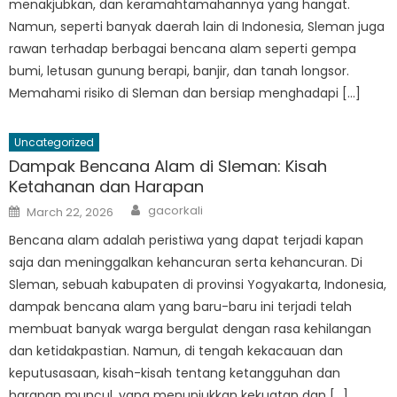
menakjubkan, dan keramahtamahannya yang hangat.
Namun, seperti banyak daerah lain di Indonesia, Sleman juga
rawan terhadap berbagai bencana alam seperti gempa
bumi, letusan gunung berapi, banjir, dan tanah longsor.
Memahami risiko di Sleman dan bersiap menghadapi […]
Uncategorized
Dampak Bencana Alam di Sleman: Kisah
Ketahanan dan Harapan
Author
Posted
gacorkali
March 22, 2026
on
Bencana alam adalah peristiwa yang dapat terjadi kapan
saja dan meninggalkan kehancuran serta kehancuran. Di
Sleman, sebuah kabupaten di provinsi Yogyakarta, Indonesia,
dampak bencana alam yang baru-baru ini terjadi telah
membuat banyak warga bergulat dengan rasa kehilangan
dan ketidakpastian. Namun, di tengah kekacauan dan
keputusasaan, kisah-kisah tentang ketangguhan dan
harapan muncul, yang menunjukkan kekuatan dan […]