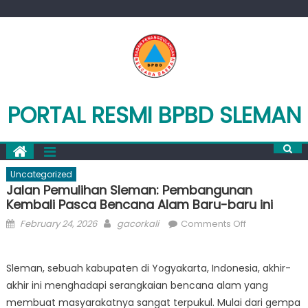
Skip
to
content
PORTAL RESMI BPBD SLEMAN
Uncategorized
Jalan Pemulihan Sleman: Pembangunan
Kembali Pasca Bencana Alam Baru-baru ini
Posted
Author
on
February 24, 2026
gacorkali
Comments Off
on
Jalan
Pemulihan
Sleman, sebuah kabupaten di Yogyakarta, Indonesia, akhir-
Sleman:
akhir ini menghadapi serangkaian bencana alam yang
Pembanguna
Kembali
membuat masyarakatnya sangat terpukul. Mulai dari gempa