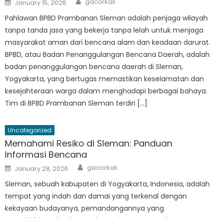
Posted
gacorkali
January 15, 2026
on
Pahlawan BPBD Prambanan Sleman adalah penjaga wilayah
tanpa tanda jasa yang bekerja tanpa lelah untuk menjaga
masyarakat aman dari bencana alam dan keadaan darurat.
BPBD, atau Badan Penanggulangan Bencana Daerah, adalah
badan penanggulangan bencana daerah di Sleman,
Yogyakarta, yang bertugas memastikan keselamatan dan
kesejahteraan warga dalam menghadapi berbagai bahaya.
Tim di BPBD Prambanan Sleman terdiri […]
Uncategorized
Memahami Resiko di Sleman: Panduan
Informasi Bencana
Author
Posted
gacorkali
January 28, 2026
on
Sleman, sebuah kabupaten di Yogyakarta, Indonesia, adalah
tempat yang indah dan damai yang terkenal dengan
kekayaan budayanya, pemandangannya yang