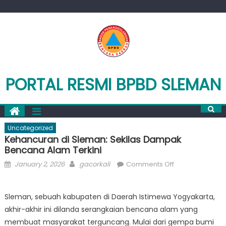
Skip
to
content
PORTAL RESMI BPBD SLEMAN
Uncategorized
Kehancuran di Sleman: Sekilas Dampak
Bencana Alam Terkini
Posted
Author
on
January 2, 2026
gacorkali
Comments Off
on
Kehancuran
di
Sleman, sebuah kabupaten di Daerah Istimewa Yogyakarta,
Sleman:
akhir-akhir ini dilanda serangkaian bencana alam yang
Sekilas
Dampak
membuat masyarakat terguncang. Mulai dari gempa bumi