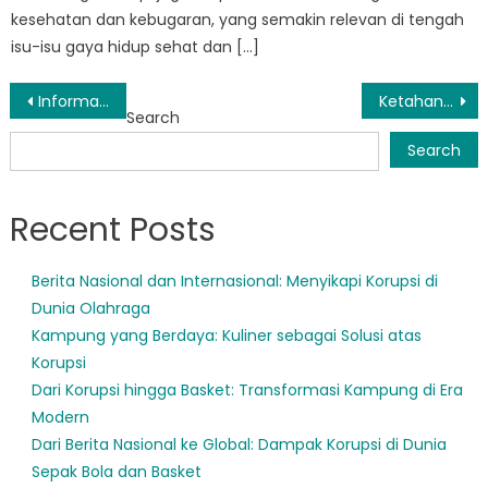
kesehatan dan kebugaran, yang semakin relevan di tengah
isu-isu gaya hidup sehat dan […]
Post
Informasi Bencana Sleman: Apa yang perlu Anda ketahui untuk menjaga keamanan keluarga Anda
Ketahanan Masyarakat Bersinar dalam Rencana Siaga Bencana Sleman
Search
navigation
Search
Recent Posts
Berita Nasional dan Internasional: Menyikapi Korupsi di
Dunia Olahraga
Kampung yang Berdaya: Kuliner sebagai Solusi atas
Korupsi
Dari Korupsi hingga Basket: Transformasi Kampung di Era
Modern
Dari Berita Nasional ke Global: Dampak Korupsi di Dunia
Sepak Bola dan Basket