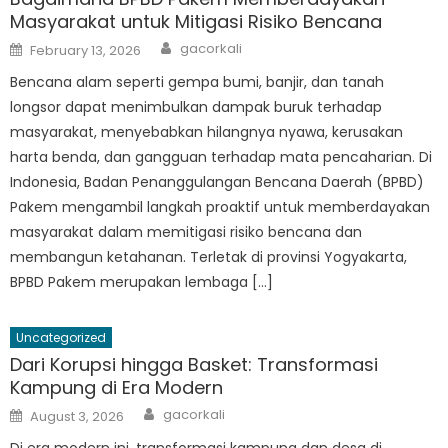
Masyarakat untuk Mitigasi Risiko Bencana
Author
Posted
gacorkali
February 13, 2026
on
Bencana alam seperti gempa bumi, banjir, dan tanah
longsor dapat menimbulkan dampak buruk terhadap
masyarakat, menyebabkan hilangnya nyawa, kerusakan
harta benda, dan gangguan terhadap mata pencaharian. Di
Indonesia, Badan Penanggulangan Bencana Daerah (BPBD)
Pakem mengambil langkah proaktif untuk memberdayakan
masyarakat dalam memitigasi risiko bencana dan
membangun ketahanan. Terletak di provinsi Yogyakarta,
BPBD Pakem merupakan lembaga […]
Uncategorized
Dari Korupsi hingga Basket: Transformasi
Kampung di Era Modern
Author
Posted
gacorkali
August 3, 2026
on
Di era modern ini, transformasi kampung dan desa di