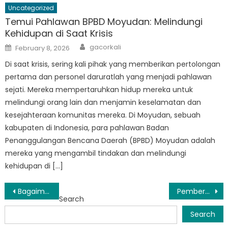
Uncategorized
Temui Pahlawan BPBD Moyudan: Melindungi
Kehidupan di Saat Krisis
Author
Posted
gacorkali
February 8, 2026
on
Di saat krisis, sering kali pihak yang memberikan pertolongan
pertama dan personel daruratlah yang menjadi pahlawan
sejati. Mereka mempertaruhkan hidup mereka untuk
melindungi orang lain dan menjamin keselamatan dan
kesejahteraan komunitas mereka. Di Moyudan, sebuah
kabupaten di Indonesia, para pahlawan Badan
Penanggulangan Bencana Daerah (BPBD) Moyudan adalah
mereka yang mengambil tindakan dan melindungi
kehidupan di […]
Post
Bagaimana BPBD Sleman Kota Menjaga Keamanan Warga Saat Bencana Alam
Pemberdayaan Warga: Cara BPBD Kabupaten Sleman Membangun Masyarakat Tangguh
Search
navigation
Search