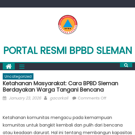
Skip
to
content
PORTAL RESMI BPBD SLEMAN
Uncategorized
Ketahanan Masyarakat: Cara BPBD Sleman
Berdayakan Warga Tangani Bencana
Posted
Author
on
January 23, 2026
gacorkali
Comments Off
on
Ketahanan
Masyarakat:
Ketahanan komunitas mengacu pada kemampuan
Cara
komunitas untuk bangkit kembali dan pulih dari bencana
BPBD
Sleman
atau keadaan darurat. Hal ini tentang membangun kapasitas