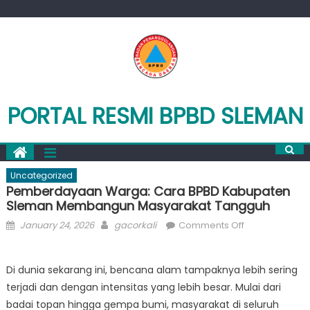
Skip
to
content
PORTAL RESMI BPBD SLEMAN
Uncategorized
Pemberdayaan Warga: Cara BPBD Kabupaten
Sleman Membangun Masyarakat Tangguh
Posted
Author
on
January 24, 2026
gacorkali
Comments Off
on
Pemberdayaa
Warga:
Di dunia sekarang ini, bencana alam tampaknya lebih sering
Cara
terjadi dan dengan intensitas yang lebih besar. Mulai dari
BPBD
Kabupaten
badai topan hingga gempa bumi, masyarakat di seluruh