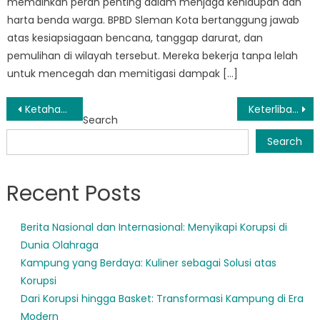
memainkan peran penting dalam menjaga kehidupan dan
harta benda warga. BPBD Sleman Kota bertanggung jawab
atas kesiapsiagaan bencana, tanggap darurat, dan
pemulihan di wilayah tersebut. Mereka bekerja tanpa lelah
untuk mencegah dan memitigasi dampak […]
Post
Ketahanan Masyarakat: Cara BPBD Sleman Berdayakan Warga Tangani Bencana
Keterlibatan Masyarakat Kunci Keberhasilan Upaya Tanggap Bencana Sleman
Search
navigation
Search
Recent Posts
Berita Nasional dan Internasional: Menyikapi Korupsi di
Dunia Olahraga
Kampung yang Berdaya: Kuliner sebagai Solusi atas
Korupsi
Dari Korupsi hingga Basket: Transformasi Kampung di Era
Modern