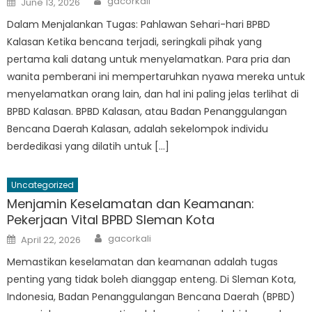
gacorkali
June 13, 2026
on
Dalam Menjalankan Tugas: Pahlawan Sehari-hari BPBD
Kalasan Ketika bencana terjadi, seringkali pihak yang
pertama kali datang untuk menyelamatkan. Para pria dan
wanita pemberani ini mempertaruhkan nyawa mereka untuk
menyelamatkan orang lain, dan hal ini paling jelas terlihat di
BPBD Kalasan. BPBD Kalasan, atau Badan Penanggulangan
Bencana Daerah Kalasan, adalah sekelompok individu
berdedikasi yang dilatih untuk […]
Uncategorized
Menjamin Keselamatan dan Keamanan:
Pekerjaan Vital BPBD Sleman Kota
Author
Posted
gacorkali
April 22, 2026
on
Memastikan keselamatan dan keamanan adalah tugas
penting yang tidak boleh dianggap enteng. Di Sleman Kota,
Indonesia, Badan Penanggulangan Bencana Daerah (BPBD)