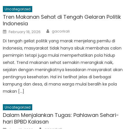
Uncategorized
Tren Makanan Sehat di Tengah Gelaran Politik
Indonesia
Author
Posted
gacorkali
February 18, 2026
on
Di tengah geliat politik yang marak menjelang pemilu di
Indonesia, masyarakat tidak hanya sibuk membahas calon
pemimpin tetapi juga mulai memperhatikan pola hidup
sehat. Trend makanan sehat semakin merangkak naik,
sejalan dengan meningkatnya kesadaran masyarakat akan
pentingnya kesehatan. Hal ini terlihat jelas di berbagai
kampung dan desa, di mana warga mulai beralih ke pola
makan […]
Uncategorized
Dalam Menjalankan Tugas: Pahlawan Sehari-
hari BPBD Kalasan
Author
Posted