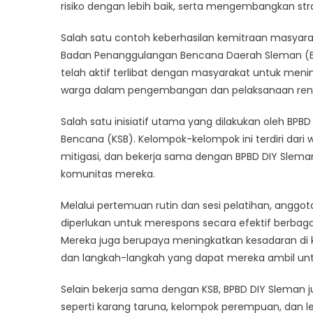
Cara
risiko dengan lebih baik, serta mengembangkan str
BPBD
Salah satu contoh keberhasilan kemitraan masyar
DIY
Slema
Badan Penanggulangan Bencana Daerah Sleman (BPB
Beker
telah aktif terlibat dengan masyarakat untuk meni
deng
warga dalam pengembangan dan pelaksanaan ren
Warg
untuk
Salah satu inisiatif utama yang dilakukan oleh B
Mitigas
Bencana (KSB). Kelompok-kelompok ini terdiri dari
Risiko
mitigasi, dan bekerja sama dengan BPBD DIY Sleman
komunitas mereka.
Melalui pertemuan rutin dan sesi pelatihan, angg
diperlukan untuk merespons secara efektif berbagai
Mereka juga berupaya meningkatkan kesadaran di 
dan langkah-langkah yang dapat mereka ambil un
Selain bekerja sama dengan KSB, BPBD DIY Sleman 
seperti karang taruna, kelompok perempuan, da