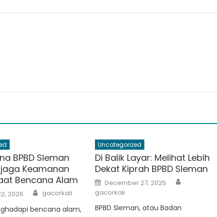
ed
Uncategorized
na BPBD Sleman
Di Balik Layar: Melihat Lebih
njaga Keamanan
Dekat Kiprah BPBD Sleman
aat Bencana Alam
Author
Posted
December 27, 2025
on
Author
gacorkali
gacorkali
2, 2026
BPBD Sleman, atau Badan
ghadapi bencana alam,