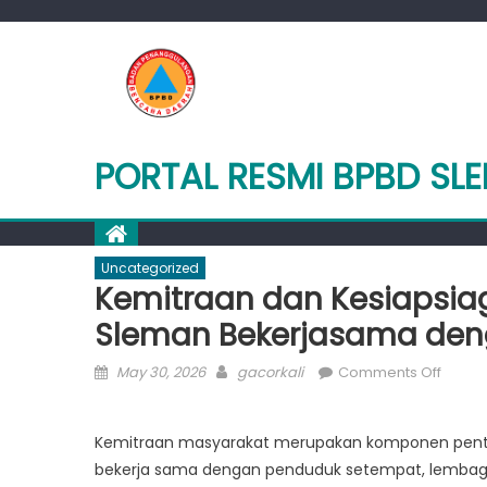
Skip
to
content
PORTAL RESMI BPBD SL
Uncategorized
Kemitraan dan Kesiapsia
Sleman Bekerjasama deng
Posted
Author
on
May 30, 2026
gacorkali
Comments Off
on
Kemit
dan
Kemitraan masyarakat merupakan komponen penti
Kesia
bekerja sama dengan penduduk setempat, lembaga
Masya