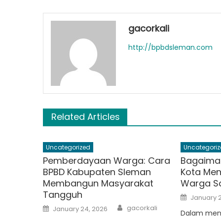
gacorkali
http://bpbdsleman.com
Related Articles
Uncategorized
Uncategoriz
Pemberdayaan Warga: Cara
Bagaima
BPBD Kabupaten Sleman
Kota Me
Membangun Masyarakat
Warga S
Tangguh
Posted
January 2
on
Author
Posted
gacorkali
January 24, 2026
on
Dalam men