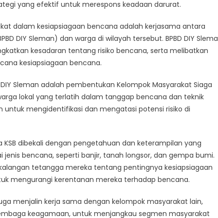
ategi yang efektif untuk merespons keadaan darurat.
akat dalam kesiapsiagaan bencana adalah kerjasama antara
n
D DIY Sleman) dan warga di wilayah tersebut. BPBD DIY Slem
jasama
ngkatkan kesadaran tentang risiko bencana, serta melibatkan
an
cana kesiapsiagaan bencana.
a
PBD DIY Sleman adalah pembentukan Kelompok Masyarakat Siaga
i
 warga lokal yang terlatih dalam tanggap bencana dan teknik
 untuk mengidentifikasi dan mengatasi potensi risiko di
ota KSB dibekali dengan pengetahuan dan keterampilan yang
 jenis bencana, seperti banjir, tanah longsor, dan gempa bumi.
kalangan tetangga mereka tentang pentingnya kesiapsiagaan
tuk mengurangi kerentanan mereka terhadap bencana.
juga menjalin kerja sama dengan kelompok masyarakat lain,
n lembaga keagamaan, untuk menjangkau segmen masyarakat