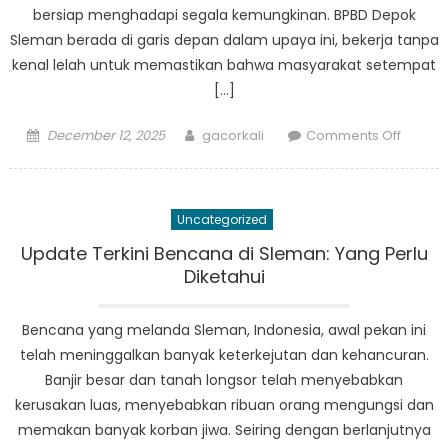
bersiap menghadapi segala kemungkinan. BPBD Depok
Sleman berada di garis depan dalam upaya ini, bekerja tanpa
kenal lelah untuk memastikan bahwa masyarakat setempat
[…]
Posted
Author
on
December 12, 2025
gacorkali
Comments Off
on
BPBD
Depok
Sleman
Uncategorized
Leadin
the
Update Terkini Bencana di Sleman: Yang Perlu
Way
Diketahui
in
Disaste
Bencana yang melanda Sleman, Indonesia, awal pekan ini
Prepar
telah meninggalkan banyak keterkejutan dan kehancuran.
Banjir besar dan tanah longsor telah menyebabkan
kerusakan luas, menyebabkan ribuan orang mengungsi dan
memakan banyak korban jiwa. Seiring dengan berlanjutnya