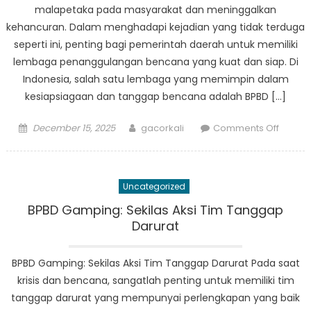
malapetaka pada masyarakat dan meninggalkan
kehancuran. Dalam menghadapi kejadian yang tidak terduga
seperti ini, penting bagi pemerintah daerah untuk memiliki
lembaga penanggulangan bencana yang kuat dan siap. Di
Indonesia, salah satu lembaga yang memimpin dalam
kesiapsiagaan dan tanggap bencana adalah BPBD […]
Posted
Author
on
December 15, 2025
gacorkali
Comments Off
on
BPBD
Seyega
Memim
Uncategorized
dalam
Kesiap
BPBD Gamping: Sekilas Aksi Tim Tanggap
dan
Darurat
Respo
Benca
BPBD Gamping: Sekilas Aksi Tim Tanggap Darurat Pada saat
krisis dan bencana, sangatlah penting untuk memiliki tim
tanggap darurat yang mempunyai perlengkapan yang baik