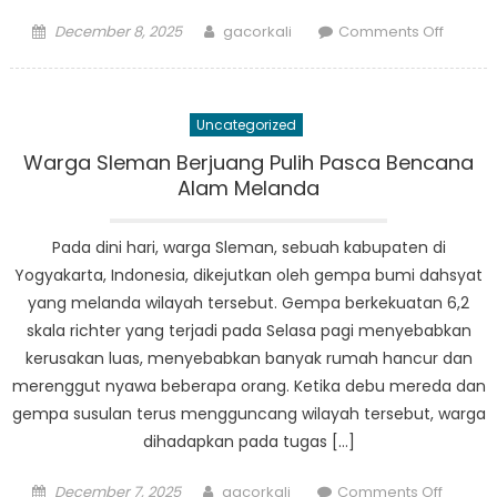
Posted
Author
on
December 8, 2025
gacorkali
Comments Off
on
Upaya
Penang
Benca
Uncategorized
di
Slema
Warga Sleman Berjuang Pulih Pasca Bencana
Dipuji
Alam Melanda
Karena
Respo
Pada dini hari, warga Sleman, sebuah kabupaten di
Cepat
Yogyakarta, Indonesia, dikejutkan oleh gempa bumi dahsyat
Terhad
yang melanda wilayah tersebut. Gempa berkekuatan 6,2
Krisis
skala richter yang terjadi pada Selasa pagi menyebabkan
kerusakan luas, menyebabkan banyak rumah hancur dan
merenggut nyawa beberapa orang. Ketika debu mereda dan
gempa susulan terus mengguncang wilayah tersebut, warga
dihadapkan pada tugas […]
Posted
Author
on
December 7, 2025
gacorkali
Comments Off