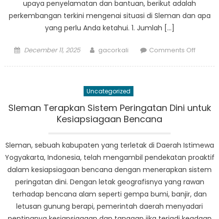
upaya penyelamatan dan bantuan, berikut adalah
perkembangan terkini mengenai situasi di Sleman dan apa
yang perlu Anda ketahui. 1. Jumlah […]
Posted
Author
on
December 11, 2025
gacorkali
Comments Off
on
Update
Terkini
Benca
Uncategorized
di
Sleman
Sleman Terapkan Sistem Peringatan Dini untuk
Yang
Kesiapsiagaan Bencana
Perlu
Diketah
Sleman, sebuah kabupaten yang terletak di Daerah Istimewa
Yogyakarta, Indonesia, telah mengambil pendekatan proaktif
dalam kesiapsiagaan bencana dengan menerapkan sistem
peringatan dini. Dengan letak geografisnya yang rawan
terhadap bencana alam seperti gempa bumi, banjir, dan
letusan gunung berapi, pemerintah daerah menyadari
pentingnya kesiapsiagaan dan tanggap jika terjadi keadaan