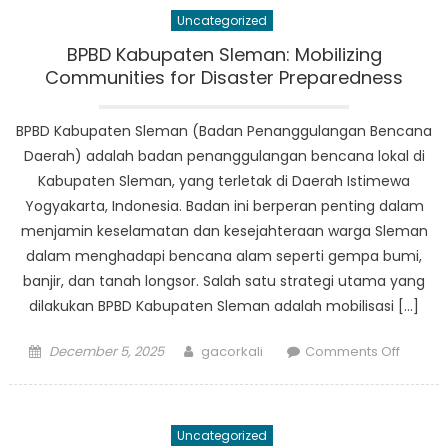
Benca
Uncategorized
Daerah
Slema
BPBD Kabupaten Sleman: Mobilizing
Ambil
Communities for Disaster Preparedness
Pendek
Proaktif
BPBD Kabupaten Sleman (Badan Penanggulangan Bencana
Mitigasi
Daerah) adalah badan penanggulangan bencana lokal di
Risiko
Kabupaten Sleman, yang terletak di Daerah Istimewa
Yogyakarta, Indonesia. Badan ini berperan penting dalam
menjamin keselamatan dan kesejahteraan warga Sleman
dalam menghadapi bencana alam seperti gempa bumi,
banjir, dan tanah longsor. Salah satu strategi utama yang
dilakukan BPBD Kabupaten Sleman adalah mobilisasi […]
Posted
Author
on
December 5, 2025
gacorkali
Comments Off
on
BPBD
Kabupa
Sleman
Uncategorized
Mobiliz