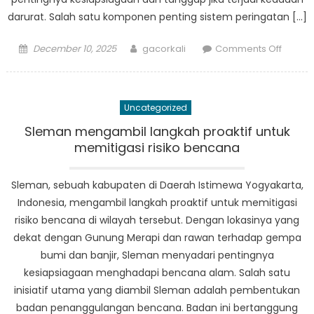
darurat. Salah satu komponen penting sistem peringatan […]
Posted
Author
on
December 10, 2025
gacorkali
Comments Off
on
Slema
Terapk
Sistem
Uncategorized
Pering
Dini
Sleman mengambil langkah proaktif untuk
untuk
memitigasi risiko bencana
Kesiap
Benca
Sleman, sebuah kabupaten di Daerah Istimewa Yogyakarta,
Indonesia, mengambil langkah proaktif untuk memitigasi
risiko bencana di wilayah tersebut. Dengan lokasinya yang
dekat dengan Gunung Merapi dan rawan terhadap gempa
bumi dan banjir, Sleman menyadari pentingnya
kesiapsiagaan menghadapi bencana alam. Salah satu
inisiatif utama yang diambil Sleman adalah pembentukan
badan penanggulangan bencana. Badan ini bertanggung