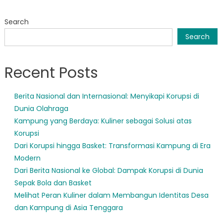
pagination
Kesiap
dan
Search
Respo
Search
Benca
Recent Posts
Berita Nasional dan Internasional: Menyikapi Korupsi di
Dunia Olahraga
Kampung yang Berdaya: Kuliner sebagai Solusi atas
Korupsi
Dari Korupsi hingga Basket: Transformasi Kampung di Era
Modern
Dari Berita Nasional ke Global: Dampak Korupsi di Dunia
Sepak Bola dan Basket
Melihat Peran Kuliner dalam Membangun Identitas Desa
dan Kampung di Asia Tenggara